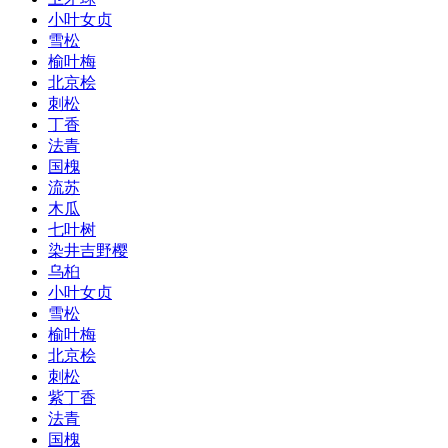
小叶女贞
雪松
榆叶梅
北京桧
刺松
丁香
法青
国槐
流苏
木瓜
七叶树
染井吉野樱
乌桕
小叶女贞
雪松
榆叶梅
北京桧
刺松
紫丁香
法青
国槐