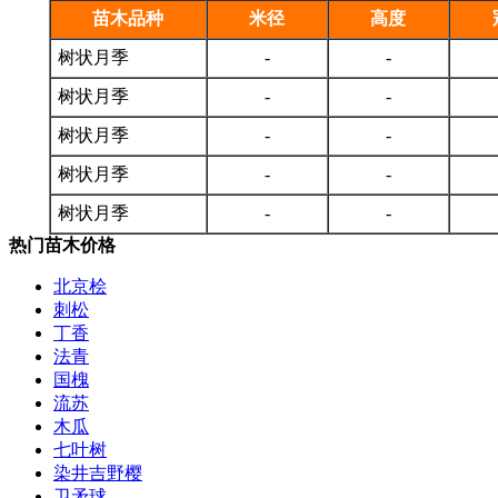
苗木品种
米径
高度
树状月季
-
-
树状月季
-
-
树状月季
-
-
树状月季
-
-
树状月季
-
-
热门苗木价格
北京桧
刺松
丁香
法青
国槐
流苏
木瓜
七叶树
染井吉野樱
卫矛球