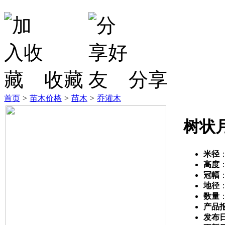
收藏
分享
首页
>
苗木价格
>
苗木
>
乔灌木
树状
米径
高度
冠幅
地径
数量
产品
发布