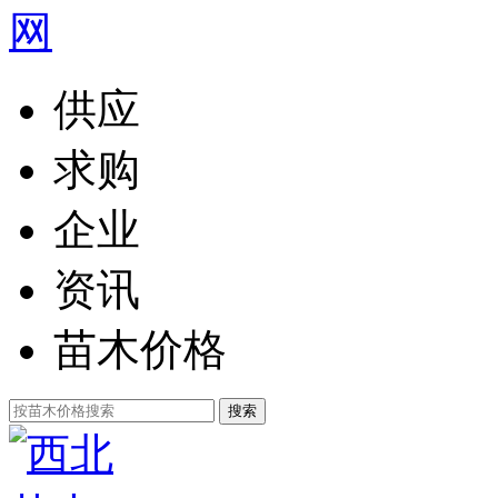
供应
求购
企业
资讯
苗木价格