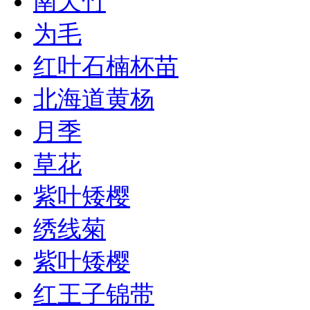
南天竹
为毛
红叶石楠杯苗
北海道黄杨
月季
草花
紫叶矮樱
绣线菊
紫叶矮樱
红王子锦带