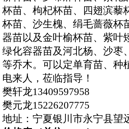
杯苗、枸杞杯苗、四翅滨藜
杯苗、沙生槐、绢毛蔷薇杯
器苗以及金叶榆杯苗、紫叶
绿化容器苗及河北杨、沙枣
等乔木。可以定单育苗、种
电来人，莅临指导！
樊轩龙13409597958
樊元龙15226207775
地址：宁夏银川市永宁县望