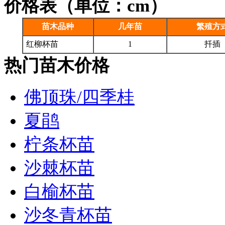
价格表（单位：cm）
苗木品种
几年苗
繁殖方
红柳杯苗
1
扦插
热门苗木价格
佛顶珠/四季桂
夏鹃
柠条杯苗
沙棘杯苗
白榆杯苗
沙冬青杯苗