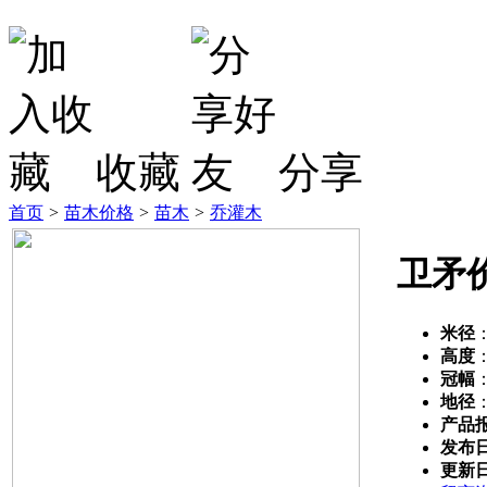
收藏
分享
首页
>
苗木价格
>
苗木
>
乔灌木
卫矛
米径
高度
冠幅
地径
产品
发布
更新