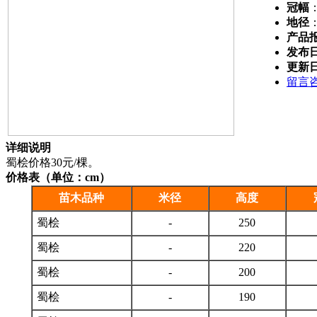
冠幅
地径
产品
发布
更新
留言
详细说明
蜀桧价格30元/棵。
价格表（单位：cm）
苗木品种
米径
高度
蜀桧
-
250
蜀桧
-
220
蜀桧
-
200
蜀桧
-
190