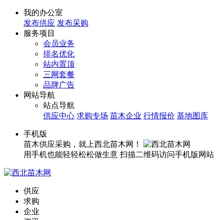
我的办公室
发布供应
发布采购
服务项目
会员业务
排名优化
站内置顶
三网套餐
品牌广告
网站导航
站点导航
供应中心
求购专场
苗木企业
行情报价
基地图库
手机版
苗木供应采购，就上西北苗木网！
用手机也能轻轻松松做生意
扫描二维码访问手机版网站
供应
求购
企业