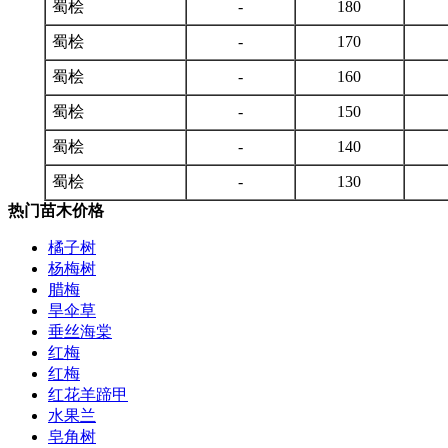
蜀桧
-
180
蜀桧
-
170
蜀桧
-
160
蜀桧
-
150
蜀桧
-
140
蜀桧
-
130
热门苗木价格
橘子树
杨梅树
腊梅
旱伞草
垂丝海棠
红梅
红梅
红花羊蹄甲
水果兰
皂角树