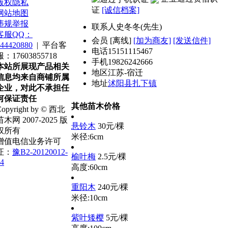
版权隐私
证
[诚信档案]
网站地图
违规举报
联系人
史冬冬(先生)
客服QQ：
会员
[
离线
]
[加为商友]
[发送信件]
44420880
|
平台客
电话
15151115467
服：17603855718
手机
19826242666
本站所展现产品相关
地区
江苏-宿迁
信息均来自商铺所属
地址
沭阳县扎下镇
企业，对此不承担任
何保证责任
其他苗木价格
opyright by © 西北
苗木网 2007-2025 版
悬铃木
30元/棵
权所有
米径:6cm
增值电信业务许可
证：
豫B2-20120012-
榆叶梅
2.5元/棵
4
高度:60cm
重阳木
240元/棵
米径:10cm
紫叶矮樱
5元/棵