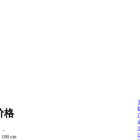
价格
：
-
：
190 cm