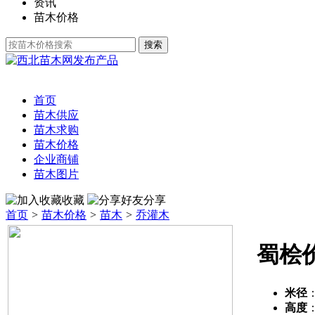
资讯
苗木价格
发布产品
首页
苗木供应
苗木求购
苗木价格
企业商铺
苗木图片
收藏
分享
首页
>
苗木价格
>
苗木
>
乔灌木
蜀桧
米径
高度