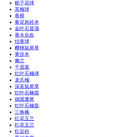
栀子花球
茶梅球
香樟
黄花风铃木
金叶石菖蒲
香水合欢
结香球
樱桃鼠尾草
黄连木
佩兰
千屈菜
红叶石楠球
龙爪槐
深蓝鼠尾草
红叶石楠苗
德国鸢尾
红叶石楠苗
三角枫
红花玉兰
红花玉兰
红豆杉