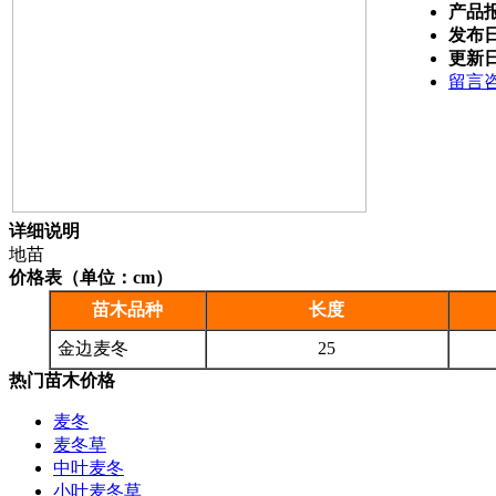
产品
发布
更新
留言
详细说明
地苗
价格表（单位：cm）
苗木品种
长度
金边麦冬
25
热门苗木价格
麦冬
麦冬草
中叶麦冬
小叶麦冬草