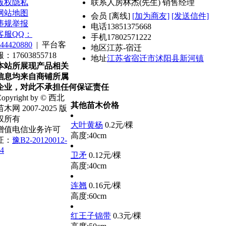
版权隐私
联系人
房林杰(先生) 销售经理
网站地图
会员
[
离线
]
[加为商友]
[发送信件]
违规举报
电话
13851375668
客服QQ：
手机
17802571222
44420880
|
平台客
地区
江苏-宿迁
服：17603855718
地址
江苏省宿迁市沭阳县新河镇
本站所展现产品相关
信息均来自商铺所属
企业，对此不承担任何保证责任
opyright by © 西北
其他苗木价格
苗木网 2007-2025 版
权所有
大叶黄杨
0.2元/棵
增值电信业务许可
高度:40cm
证：
豫B2-20120012-
4
卫矛
0.12元/棵
高度:40cm
连翘
0.16元/棵
高度:60cm
红王子锦带
0.3元/棵