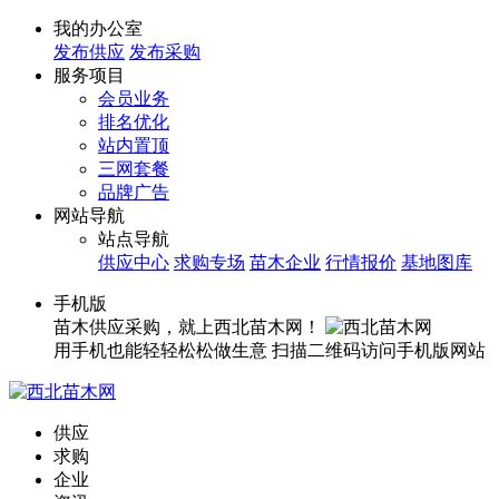
我的办公室
发布供应
发布采购
服务项目
会员业务
排名优化
站内置顶
三网套餐
品牌广告
网站导航
站点导航
供应中心
求购专场
苗木企业
行情报价
基地图库
手机版
苗木供应采购，就上西北苗木网！
用手机也能轻轻松松做生意
扫描二维码访问手机版网站
供应
求购
企业