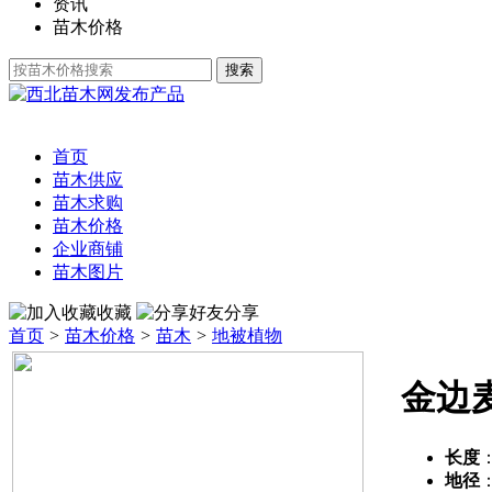
资讯
苗木价格
发布产品
首页
苗木供应
苗木求购
苗木价格
企业商铺
苗木图片
收藏
分享
首页
>
苗木价格
>
苗木
>
地被植物
金边
长度
地径