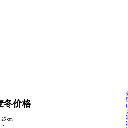
麦冬价格
：
25 cm
：
-