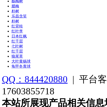
杨梅树
腊梅
朴树
乐昌含笑
朴树
红背桂
红叶李
日本红枫
红千层
七叶树
红千层
狼尾草
大叶黄杨球
龟甲冬青球
QQ：844420880
|
平台客
17603855718
本站所展现产品相关信息