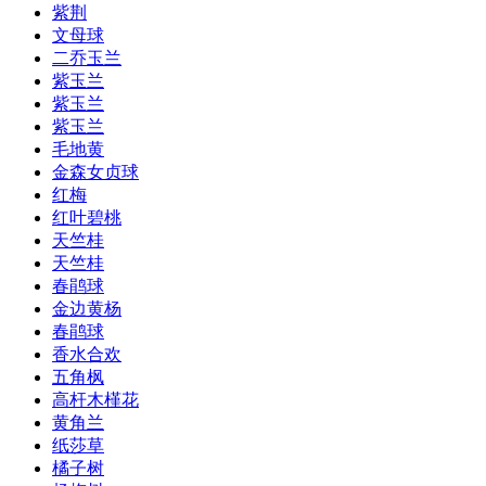
紫荆
文母球
二乔玉兰
紫玉兰
紫玉兰
紫玉兰
毛地黄
金森女贞球
红梅
红叶碧桃
天竺桂
天竺桂
春鹃球
金边黄杨
春鹃球
香水合欢
五角枫
高杆木槿花
黄角兰
纸莎草
橘子树