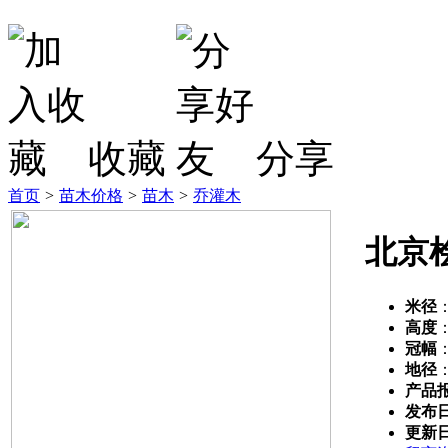
收藏
分享
首页
>
苗木价格
>
苗木
>
乔灌木
北京
米径
高度
冠幅
地径
产品
发布
更新