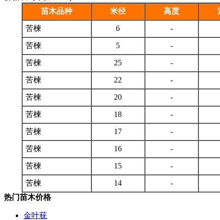
苗木品种
米径
高度
苦楝
6
-
苦楝
5
-
苦楝
25
-
苦楝
22
-
苦楝
20
-
苦楝
18
-
苦楝
17
-
苦楝
16
-
苦楝
15
-
苦楝
14
-
热门苗木价格
金叶莸