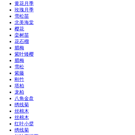
黄花月季
玫瑰月季
雪松苗
北美海棠
樱花
栾树苗
花石榴
腊梅
紫叶矮樱
腊梅
雪松
紫藤
刚竹
塔柏
龙柏
八角金盘
绣线菊
丝棉木
丝棉木
红叶小檗
绣线菊