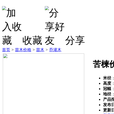
收藏
分享
首页
>
苗木价格
>
苗木
>
乔灌木
苦楝
米径
高度
冠幅
地径
产品
发布
更新