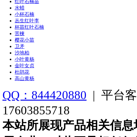
红叶石楠苗
水蜡
小杯石楠
丛生红叶李
杯苗红叶石楠
苦楝
樱花小苗
卫矛
沙地柏
小叶黄杨
金叶女贞
杜鹃花
高山黄杨
QQ：844420880
|
平台客
17603855718
本站所展现产品相关信息