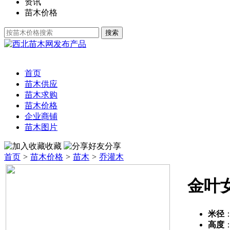
资讯
苗木价格
发布产品
首页
苗木供应
苗木求购
苗木价格
企业商铺
苗木图片
收藏
分享
首页
>
苗木价格
>
苗木
>
乔灌木
金叶
米径
高度