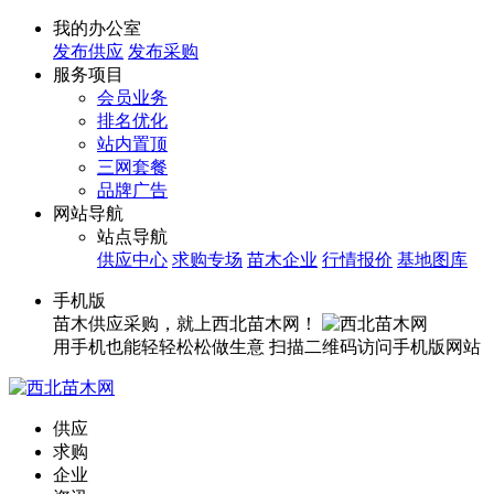
我的办公室
发布供应
发布采购
服务项目
会员业务
排名优化
站内置顶
三网套餐
品牌广告
网站导航
站点导航
供应中心
求购专场
苗木企业
行情报价
基地图库
手机版
苗木供应采购，就上西北苗木网！
用手机也能轻轻松松做生意
扫描二维码访问手机版网站
供应
求购
企业