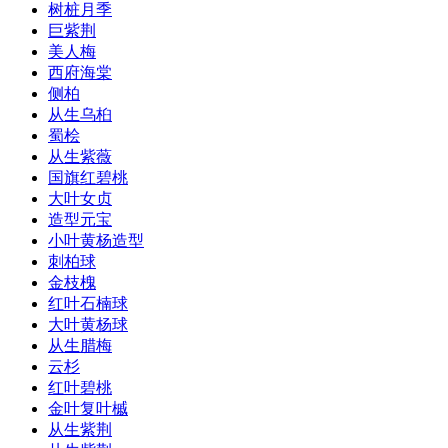
树桩月季
巨紫荆
美人梅
西府海棠
侧柏
从生乌桕
蜀桧
从生紫薇
国旗红碧桃
大叶女贞
造型元宝
小叶黄杨造型
刺柏球
金枝槐
红叶石楠球
大叶黄杨球
从生腊梅
云杉
红叶碧桃
金叶复叶槭
从生紫荆