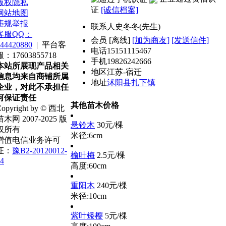
版权隐私
证
[诚信档案]
网站地图
违规举报
联系人
史冬冬(先生)
客服QQ：
会员
[
离线
]
[加为商友]
[发送信件]
44420880
|
平台客
电话
15151115467
服：17603855718
手机
19826242666
本站所展现产品相关
地区
江苏-宿迁
信息均来自商铺所属
地址
沭阳县扎下镇
企业，对此不承担任
何保证责任
其他苗木价格
opyright by © 西北
苗木网 2007-2025 版
悬铃木
30元/棵
权所有
米径:6cm
增值电信业务许可
证：
豫B2-20120012-
榆叶梅
2.5元/棵
4
高度:60cm
重阳木
240元/棵
米径:10cm
紫叶矮樱
5元/棵