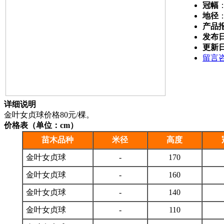
冠幅
地径
产品
发布
更新
留言
详细说明
金叶女贞球价格80元/棵。
价格表（单位：cm）
苗木品种
米径
高度
金叶女贞球
-
170
金叶女贞球
-
160
金叶女贞球
-
140
金叶女贞球
-
110