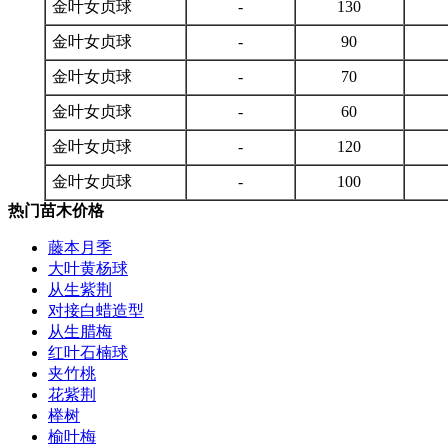
金叶女贞球
-
130
金叶女贞球
-
90
金叶女贞球
-
70
金叶女贞球
-
60
金叶女贞球
-
120
金叶女贞球
-
100
热门苗木价格
藤本月季
大叶黄杨球
从生紫荆
对接白蜡造型
从生腊梅
红叶石楠球
夹竹桃
花紫荆
榉树
榆叶梅