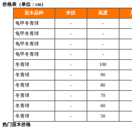
价格表（单位：cm）
苗木品种
米径
高度
龟甲冬青球
-
-
龟甲冬青球
-
-
龟甲冬青球
-
-
龟甲冬青球
-
-
冬青球
-
100
冬青球
-
90
冬青球
-
80
冬青球
-
70
冬青球
-
60
冬青球
-
50
热门苗木价格