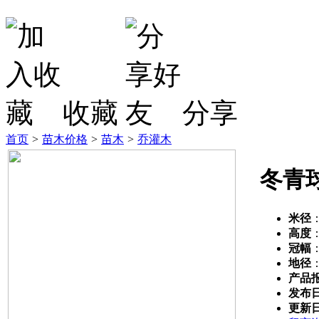
收藏
分享
首页
>
苗木价格
>
苗木
>
乔灌木
冬青
米径
高度
冠幅
地径
产品
发布
更新