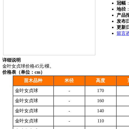
冠幅
地径
产品
发布
更新
留言
详细说明
金叶女贞球价格45元/棵。
价格表（单位：cm）
苗木品种
米径
高度
金叶女贞球
-
170
金叶女贞球
-
160
金叶女贞球
-
140
金叶女贞球
-
110