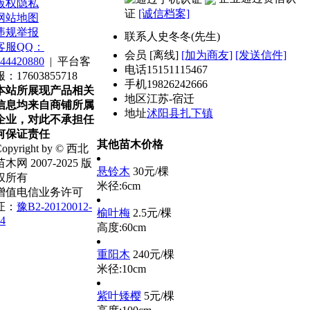
版权隐私
证
[诚信档案]
网站地图
违规举报
联系人
史冬冬(先生)
客服QQ：
会员
[
离线
]
[加为商友]
[发送信件]
44420880
|
平台客
电话
15151115467
服：17603855718
手机
19826242666
本站所展现产品相关
地区
江苏-宿迁
信息均来自商铺所属
地址
沭阳县扎下镇
企业，对此不承担任
何保证责任
其他苗木价格
opyright by © 西北
苗木网 2007-2025 版
悬铃木
30元/棵
权所有
米径:6cm
增值电信业务许可
证：
豫B2-20120012-
榆叶梅
2.5元/棵
4
高度:60cm
重阳木
240元/棵
米径:10cm
紫叶矮樱
5元/棵