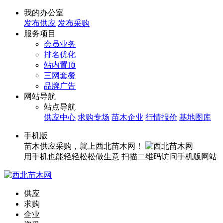
我的办公室
发布供应
发布采购
服务项目
会员业务
排名优化
站内置顶
三网套餐
品牌广告
网站导航
站点导航
供应中心
求购专场
苗木企业
行情报价
基地图库
手机版
苗木供应采购，就上西北苗木网！
用手机也能轻轻松松做生意
扫描二维码访问手机版网站
供应
求购
企业