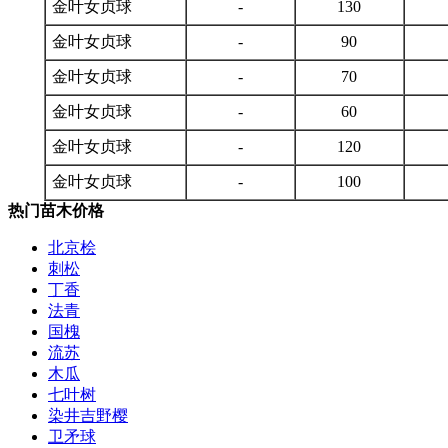
金叶女贞球
-
130
金叶女贞球
-
90
金叶女贞球
-
70
金叶女贞球
-
60
金叶女贞球
-
120
金叶女贞球
-
100
热门苗木价格
北京桧
刺松
丁香
法青
国槐
流苏
木瓜
七叶树
染井吉野樱
卫矛球