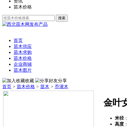
资讯
苗木价格
发布产品
首页
苗木供应
苗木求购
苗木价格
企业商铺
苗木图片
收藏
分享
首页
>
苗木价格
>
苗木
>
乔灌木
金叶
米径
高度