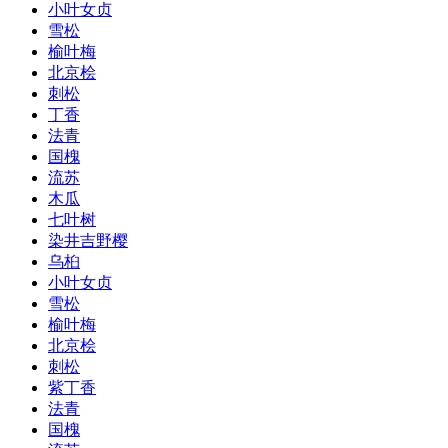
小叶女贞
雪松
榆叶梅
北京桧
刺松
丁香
法青
国槐
流苏
木瓜
七叶树
染井吉野樱
乌桕
小叶女贞
雪松
榆叶梅
北京桧
刺松
紫丁香
法青
国槐