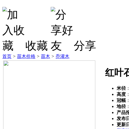
收藏
分享
首页
>
苗木价格
>
苗木
>
乔灌木
红叶
米径
高度
冠幅
地径
产品
发布
更新