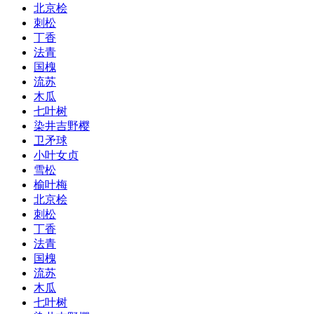
北京桧
刺松
丁香
法青
国槐
流苏
木瓜
七叶树
染井吉野樱
卫矛球
小叶女贞
雪松
榆叶梅
北京桧
刺松
丁香
法青
国槐
流苏
木瓜
七叶树