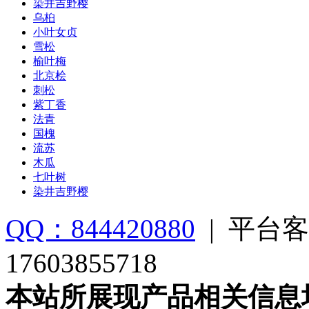
染井吉野樱
乌桕
小叶女贞
雪松
榆叶梅
北京桧
刺松
紫丁香
法青
国槐
流苏
木瓜
七叶树
染井吉野樱
QQ：844420880
|
平台客
17603855718
本站所展现产品相关信息