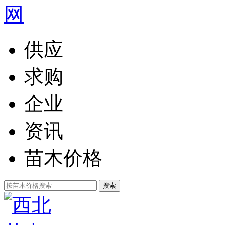
供应
求购
企业
资讯
苗木价格