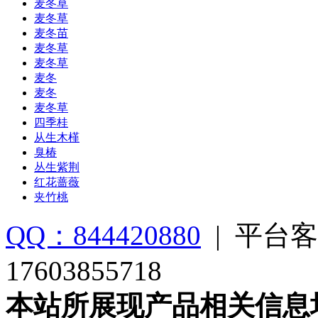
麦冬草
麦冬草
麦冬苗
麦冬草
麦冬草
麦冬
麦冬
麦冬草
四季桂
从生木槿
臭椿
丛生紫荆
红花蔷薇
夹竹桃
QQ：844420880
|
平台客
17603855718
本站所展现产品相关信息