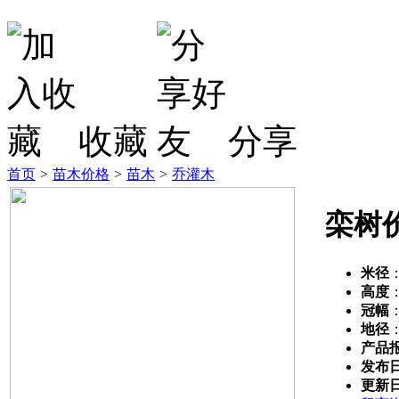
收藏
分享
首页
>
苗木价格
>
苗木
>
乔灌木
栾树
米径
高度
冠幅
地径
产品
发布
更新