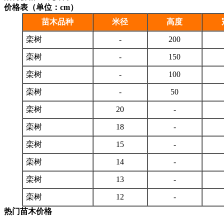
价格表（单位：cm）
苗木品种
米径
高度
栾树
-
200
栾树
-
150
栾树
-
100
栾树
-
50
栾树
20
-
栾树
18
-
栾树
15
-
栾树
14
-
栾树
13
-
栾树
12
-
热门苗木价格