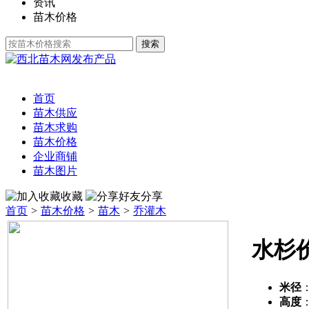
资讯
苗木价格
发布产品
首页
苗木供应
苗木求购
苗木价格
企业商铺
苗木图片
收藏
分享
首页
>
苗木价格
>
苗木
>
乔灌木
水杉
米径
高度