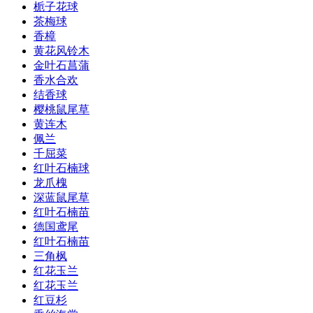
栀子花球
茶梅球
香樟
黄花风铃木
金叶石菖蒲
香水合欢
结香球
樱桃鼠尾草
黄连木
佩兰
千屈菜
红叶石楠球
龙爪槐
深蓝鼠尾草
红叶石楠苗
德国鸢尾
红叶石楠苗
三角枫
红花玉兰
红花玉兰
红豆杉