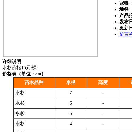
冠幅
地径
产品
发布
更新
留言
详细说明
水杉价格15元/棵。
价格表（单位：cm）
苗木品种
米径
高度
水杉
7
-
水杉
6
-
水杉
5
-
水杉
4
-