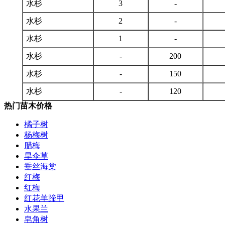
水杉
3
-
水杉
2
-
水杉
1
-
水杉
-
200
水杉
-
150
水杉
-
120
热门苗木价格
橘子树
杨梅树
腊梅
旱伞草
垂丝海棠
红梅
红梅
红花羊蹄甲
水果兰
皂角树