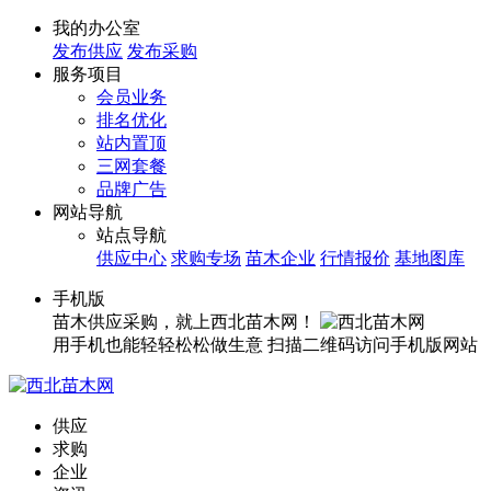
我的办公室
发布供应
发布采购
服务项目
会员业务
排名优化
站内置顶
三网套餐
品牌广告
网站导航
站点导航
供应中心
求购专场
苗木企业
行情报价
基地图库
手机版
苗木供应采购，就上西北苗木网！
用手机也能轻轻松松做生意
扫描二维码访问手机版网站
供应
求购
企业