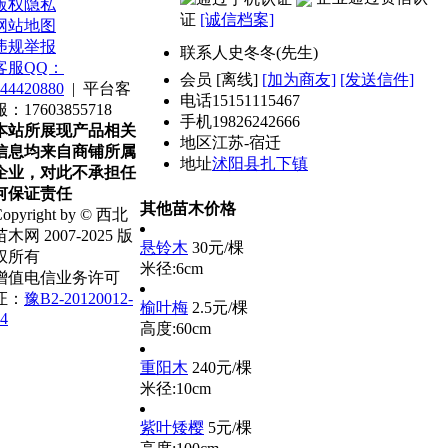
版权隐私
证
[诚信档案]
网站地图
违规举报
联系人
史冬冬(先生)
客服QQ：
会员
[
离线
]
[加为商友]
[发送信件]
44420880
|
平台客
电话
15151115467
服：17603855718
手机
19826242666
本站所展现产品相关
地区
江苏-宿迁
信息均来自商铺所属
地址
沭阳县扎下镇
企业，对此不承担任
何保证责任
其他苗木价格
opyright by © 西北
苗木网 2007-2025 版
悬铃木
30元/棵
权所有
米径:6cm
增值电信业务许可
证：
豫B2-20120012-
榆叶梅
2.5元/棵
4
高度:60cm
重阳木
240元/棵
米径:10cm
紫叶矮樱
5元/棵