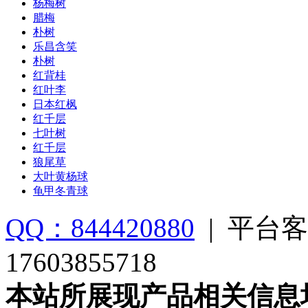
杨梅树
腊梅
朴树
乐昌含笑
朴树
红背桂
红叶李
日本红枫
红千层
七叶树
红千层
狼尾草
大叶黄杨球
龟甲冬青球
QQ：844420880
|
平台客
17603855718
本站所展现产品相关信息