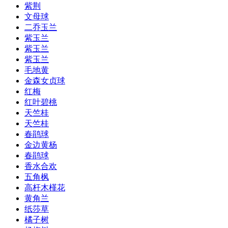
紫荆
文母球
二乔玉兰
紫玉兰
紫玉兰
紫玉兰
毛地黄
金森女贞球
红梅
红叶碧桃
天竺桂
天竺桂
春鹃球
金边黄杨
春鹃球
香水合欢
五角枫
高杆木槿花
黄角兰
纸莎草
橘子树