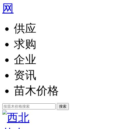
供应
求购
企业
资讯
苗木价格