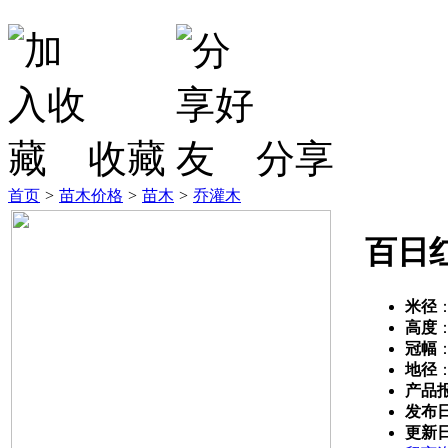
收藏
分享
首页
>
苗木价格
>
苗木
>
乔灌木
百日
米径
高度
冠幅
地径
产品
发布
更新