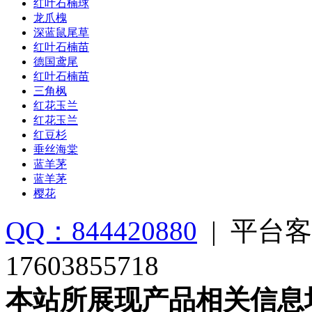
红叶石楠球
龙爪槐
深蓝鼠尾草
红叶石楠苗
德国鸢尾
红叶石楠苗
三角枫
红花玉兰
红花玉兰
红豆杉
垂丝海棠
蓝羊茅
蓝羊茅
樱花
QQ：844420880
|
平台客
17603855718
本站所展现产品相关信息