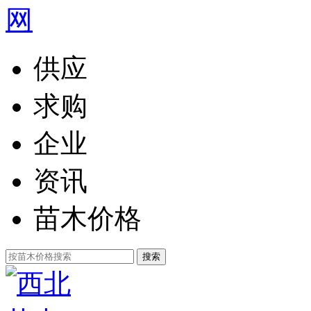
供应
求购
企业
资讯
苗木价格