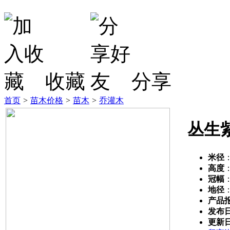
收藏
分享
首页
>
苗木价格
>
苗木
>
乔灌木
丛生
米径
高度
冠幅
地径
产品
发布
更新