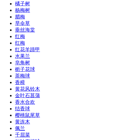
橘子树
杨梅树
腊梅
旱伞草
垂丝海棠
红梅
红梅
红花羊蹄甲
水果兰
皂角树
栀子花球
茶梅球
香樟
黄花风铃木
金叶石菖蒲
香水合欢
结香球
樱桃鼠尾草
黄连木
佩兰
千屈菜