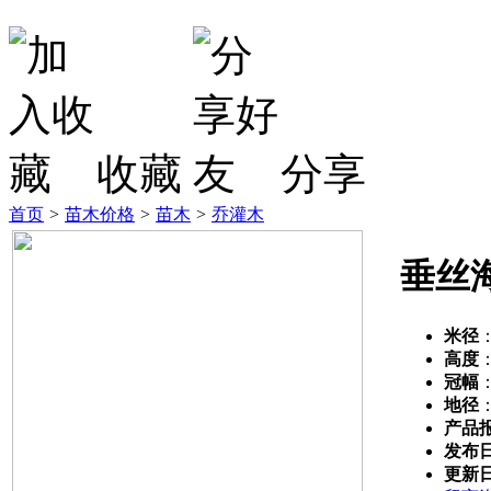
收藏
分享
首页
>
苗木价格
>
苗木
>
乔灌木
垂丝
米径
高度
冠幅
地径
产品
发布
更新