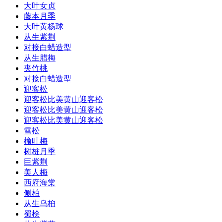
大叶女贞
藤本月季
大叶黄杨球
从生紫荆
对接白蜡造型
从生腊梅
夹竹桃
对接白蜡造型
迎客松
迎客松比美黄山迎客松
迎客松比美黄山迎客松
迎客松比美黄山迎客松
雪松
榆叶梅
树桩月季
巨紫荆
美人梅
西府海棠
侧柏
从生乌桕
蜀桧