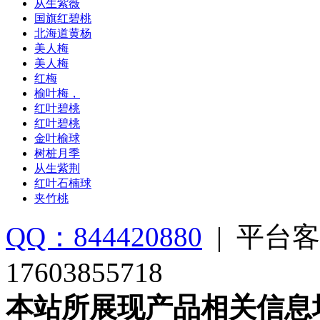
从生紫薇
国旗红碧桃
北海道黄杨
美人梅
美人梅
红梅
榆叶梅，
红叶碧桃
红叶碧桃
金叶榆球
树桩月季
从生紫荆
红叶石楠球
夹竹桃
QQ：844420880
|
平台客
17603855718
本站所展现产品相关信息