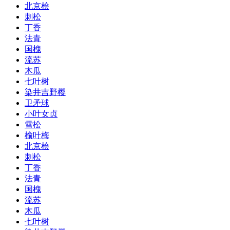
北京桧
刺松
丁香
法青
国槐
流苏
木瓜
七叶树
染井吉野樱
卫矛球
小叶女贞
雪松
榆叶梅
北京桧
刺松
丁香
法青
国槐
流苏
木瓜
七叶树