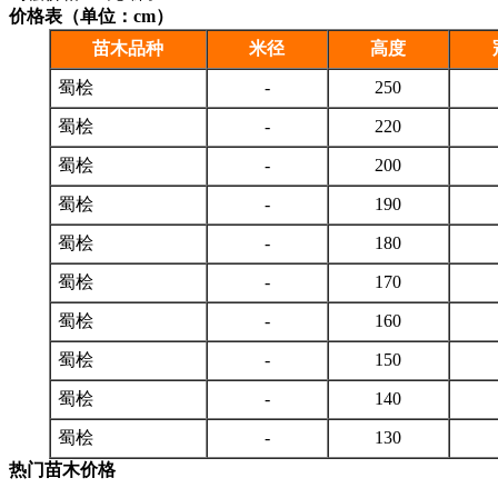
价格表（单位：cm）
苗木品种
米径
高度
蜀桧
-
250
蜀桧
-
220
蜀桧
-
200
蜀桧
-
190
蜀桧
-
180
蜀桧
-
170
蜀桧
-
160
蜀桧
-
150
蜀桧
-
140
蜀桧
-
130
热门苗木价格