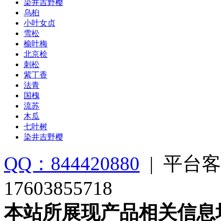
染井吉野樱
乌桕
小叶女贞
雪松
榆叶梅
北京桧
刺松
紫丁香
法青
国槐
流苏
木瓜
七叶树
染井吉野樱
QQ：844420880
|
平台客
17603855718
本站所展现产品相关信息