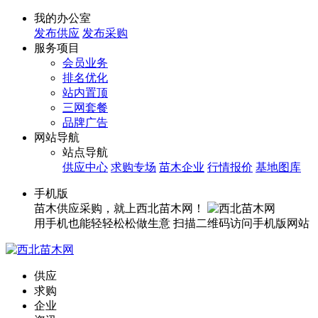
我的办公室
发布供应
发布采购
服务项目
会员业务
排名优化
站内置顶
三网套餐
品牌广告
网站导航
站点导航
供应中心
求购专场
苗木企业
行情报价
基地图库
手机版
苗木供应采购，就上西北苗木网！
用手机也能轻轻松松做生意
扫描二维码访问手机版网站
供应
求购
企业