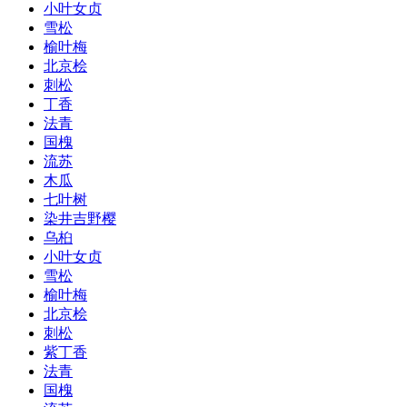
小叶女贞
雪松
榆叶梅
北京桧
刺松
丁香
法青
国槐
流苏
木瓜
七叶树
染井吉野樱
乌桕
小叶女贞
雪松
榆叶梅
北京桧
刺松
紫丁香
法青
国槐