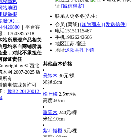
版权隐私
证
[诚信档案]
网站地图
违规举报
联系人
史冬冬(先生)
客服QQ：
会员
[
离线
]
[加为商友]
[发送信件]
44420880
|
平台客
电话
15151115467
服：17603855718
手机
19826242666
本站所展现产品相关
地区
江苏-宿迁
信息均来自商铺所属
地址
沭阳县扎下镇
企业，对此不承担任
何保证责任
其他苗木价格
opyright by © 西北
苗木网 2007-2025 版
悬铃木
30元/棵
权所有
米径:6cm
增值电信业务许可
证：
豫B2-20120012-
榆叶梅
2.5元/棵
4
高度:60cm
重阳木
240元/棵
米径:10cm
紫叶矮樱
5元/棵