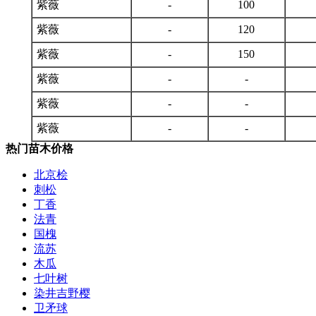
紫薇
-
100
紫薇
-
120
紫薇
-
150
紫薇
-
-
紫薇
-
-
紫薇
-
-
热门苗木价格
北京桧
刺松
丁香
法青
国槐
流苏
木瓜
七叶树
染井吉野樱
卫矛球