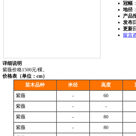
冠幅
地径
产品
发布
更新
留言
详细说明
紫薇价格1500元/棵。
价格表（单位：cm）
苗木品种
米径
高度
紫薇
-
60
紫薇
-
-
紫薇
-
80
紫薇
-
80