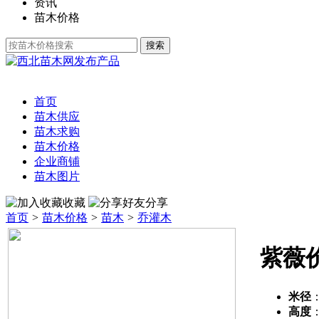
资讯
苗木价格
发布产品
首页
苗木供应
苗木求购
苗木价格
企业商铺
苗木图片
收藏
分享
首页
>
苗木价格
>
苗木
>
乔灌木
紫薇
米径
高度