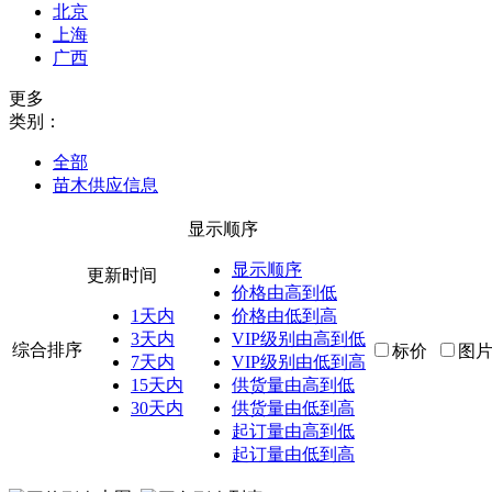
北京
上海
广西
更多
类别：
全部
苗木供应信息
显示顺序
显示顺序
更新时间
价格由高到低
1天内
价格由低到高
3天内
VIP级别由高到低
综合排序
标价
图
7天内
VIP级别由低到高
15天内
供货量由高到低
30天内
供货量由低到高
起订量由高到低
起订量由低到高