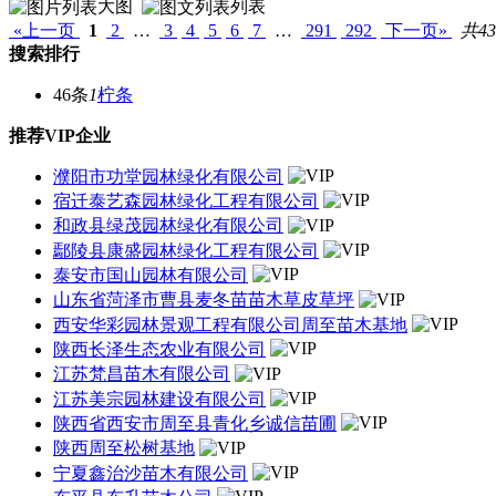
大图
列表
«上一页
1
2
…
3
4
5
6
7
…
291
292
下一页»
共43
搜索排行
46条
1
柠条
推荐VIP企业
濮阳市功堂园林绿化有限公司
宿迁泰艺森园林绿化工程有限公司
和政县绿茂园林绿化有限公司
鄢陵县康盛园林绿化工程有限公司
泰安市国山园林有限公司
山东省菏泽市曹县麦冬苗苗木草皮草坪
西安华彩园林景观工程有限公司周至苗木基地
陕西长泽生态农业有限公司
江苏梵昌苗木有限公司
江苏美宗园林建设有限公司
陕西省西安市周至县青化乡诚信苗圃
陕西周至松树基地
宁夏鑫治沙苗木有限公司