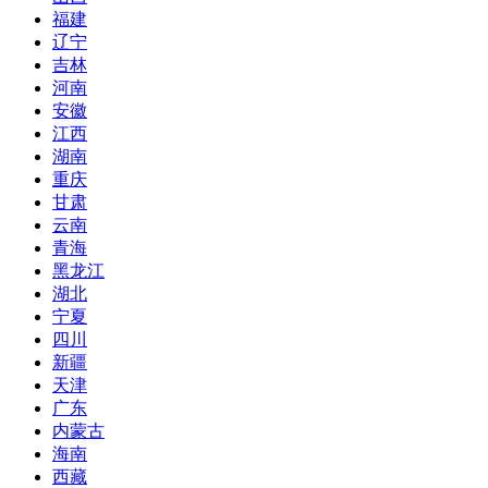
福建
辽宁
吉林
河南
安徽
江西
湖南
重庆
甘肃
云南
青海
黑龙江
湖北
宁夏
四川
新疆
天津
广东
内蒙古
海南
西藏