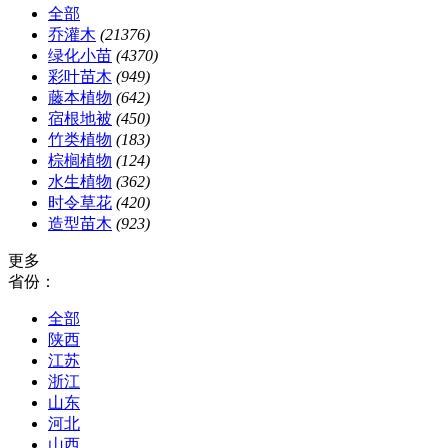
全部
乔灌木
(21376)
绿化小苗
(4370)
彩叶苗木
(949)
藤本植物
(642)
宿根地被
(450)
竹类植物
(183)
棕榈植物
(124)
水生植物
(362)
时令草花
(420)
造型苗木
(923)
更多
省份：
全部
陕西
江苏
浙江
山东
河北
山西