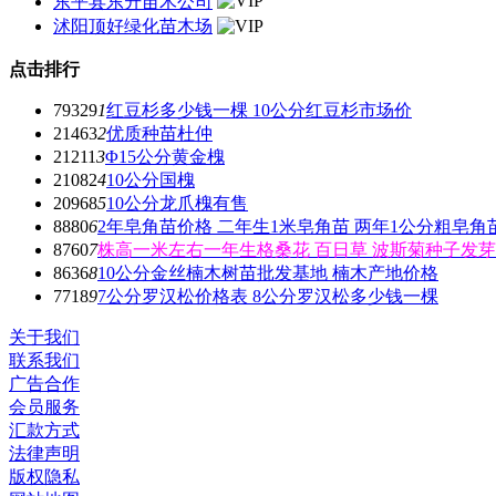
东平县东升苗木公司
沭阳顶好绿化苗木场
点击排行
79329
1
红豆杉多少钱一棵 10公分红豆杉市场价
21463
2
优质种苗杜仲
21211
3
Φ15公分黄金槐
21082
4
10公分国槐
20968
5
10公分龙爪槐有售
8880
6
2年皂角苗价格 二年生1米皂角苗 两年1公分粗皂角
8760
7
株高一米左右一年生格桑花 百日草 波斯菊种子发
8636
8
10公分金丝楠木树苗批发基地 楠木产地价格
7718
9
7公分罗汉松价格表 8公分罗汉松多少钱一棵
关于我们
联系我们
广告合作
会员服务
汇款方式
法律声明
版权隐私