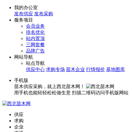
我的办公室
发布供应
发布采购
服务项目
会员业务
排名优化
站内置顶
三网套餐
品牌广告
网站导航
站点导航
供应中心
求购专场
苗木企业
行情报价
基地图库
手机版
苗木供应采购，就上西北苗木网！
用手机也能轻轻松松做生意
扫描二维码访问手机版网站
供应
求购
企业