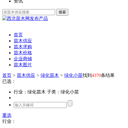
资讯
发布产品
首页
苗木供应
苗木求购
苗木价格
企业商铺
苗木图片
首页
>
苗木供应
>
绿化苗木
>
绿化小苗
找到
4370
条结果
已选：
行业：绿化苗木
子类：绿化小苗
重选
行业：