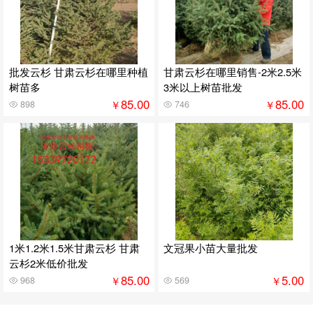
批发云杉 甘肃云杉在哪里种植
甘肃云杉在哪里销售-2米2.5米
树苗多
3米以上树苗批发
85.00
85.00
￥
￥
898
746
1米1.2米1.5米甘肃云杉 甘肃
文冠果小苗大量批发
云杉2米低价批发
85.00
5.00
￥
￥
968
569