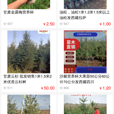
甘肃金露梅营养杯
油松，油松1米1.2米1.5米以上
油松发西藏拉萨
2.50
1.00
￥
￥
957
947
甘肃云杉 批发销售1米1.5米2
沙棘营养杯大果苗50公分60公
米优质云杉树
分70公分发西藏四川
50.00
1.20
￥
￥
511
896