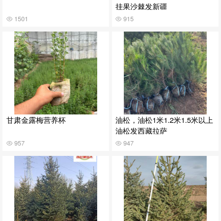
挂果沙棘发新疆
1501
915
甘肃金露梅营养杯
油松，油松1米1.2米1.5米以上
油松发西藏拉萨
957
947