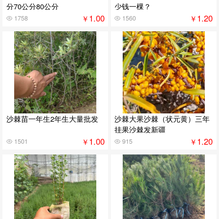
分70公分80公分
少钱一棵？
1.00
1.20
￥
￥
1758
1560
沙棘苗一年生2年生大量批发
沙棘大果沙棘（状元黄）三年
挂果沙棘发新疆
1.00
1.20
￥
￥
1501
915