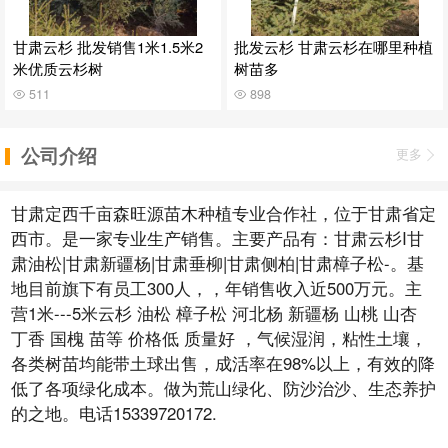
甘肃云杉 批发销售1米1.5米2
批发云杉 甘肃云杉在哪里种植
米优质云杉树
树苗多
511
898
公司介绍
更多
甘肃定西千亩森旺源苗木种植专业合作社，位于甘肃省定
西市。是一家专业生产销售。主要产品有：甘肃云杉I甘
肃油松|甘肃新疆杨|甘肃垂柳|甘肃侧柏|甘肃樟子松-。基
地目前旗下有员工300人，，年销售收入近500万元。主
营1米---5米云杉 油松 樟子松 河北杨 新疆杨 山桃 山杏
丁香 国槐 苗等 价格低 质量好 ，气候湿润，粘性土壤，
各类树苗均能带土球出售，成活率在98%以上，有效的降
低了各项绿化成本。做为荒山绿化、防沙治沙、生态养护
的之地。电话15339720172.