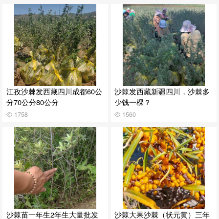
江孜沙棘发西藏四川成都60公
沙棘发西藏新疆四川，沙棘多
分70公分80公分
少钱一棵？
1758
1560
沙棘苗一年生2年生大量批发
沙棘大果沙棘（状元黄）三年