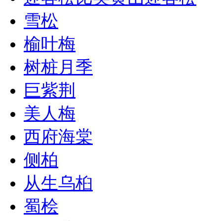
雪松
榆叶梅
树桩月季
巨紫荆
美人梅
西府海棠
侧柏
从生乌桕
蜀桧