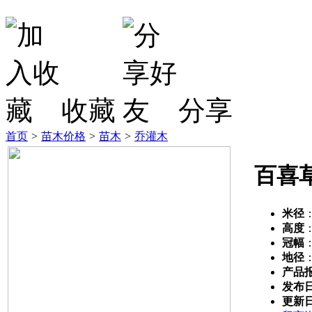
收藏
分享
首页
>
苗木价格
>
苗木
>
乔灌木
百喜
米径
高度
冠幅
地径
产品
发布
更新