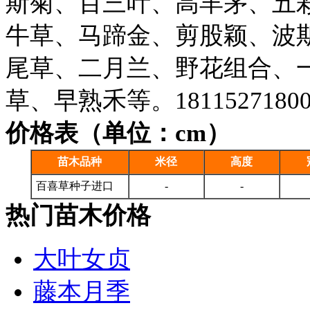
斯菊、百三叶、高羊茅、五
牛草、马蹄金、剪股颖、波
尾草、二月兰、野花组合、
草、早熟禾等。1811527180
价格表（单位：cm）
苗木品种
米径
高度
百喜草种子进口
-
-
热门苗木价格
大叶女贞
藤本月季