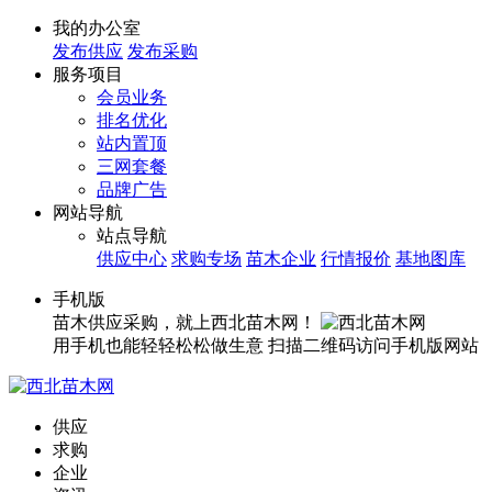
我的办公室
发布供应
发布采购
服务项目
会员业务
排名优化
站内置顶
三网套餐
品牌广告
网站导航
站点导航
供应中心
求购专场
苗木企业
行情报价
基地图库
手机版
苗木供应采购，就上西北苗木网！
用手机也能轻轻松松做生意
扫描二维码访问手机版网站
供应
求购
企业