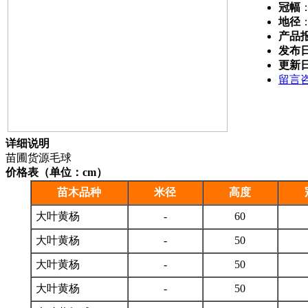
冠幅
地径
产品
发布
更新
留言
详细说明
苗圃货源毛球
价格表（单位：cm）
苗木品种
米径
高度
大叶黄杨
-
60
大叶黄杨
-
50
大叶黄杨
-
50
大叶黄杨
-
50