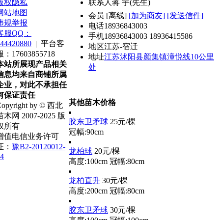
版权隐私
联系人
蒋 宇(先生)
网站地图
会员
[
离线
]
[加为商友]
[发送信件]
违规举报
电话
18936843003
客服QQ：
手机
18936843003 18936415586
44420880
|
平台客
地区
江苏-宿迁
服：17603855718
地址
江苏沭阳县颜集镇潼悦线10公里
本站所展现产品相关
处
信息均来自商铺所属
企业，对此不承担任
何保证责任
其他苗木价格
opyright by © 西北
苗木网 2007-2025 版
胶东卫矛球
25元/棵
权所有
冠幅:90cm
增值电信业务许可
证：
豫B2-20120012-
龙柏球
20元/棵
4
高度:100cm
冠幅:80cm
龙柏直升
30元/棵
高度:200cm
冠幅:80cm
胶东卫矛球
30元/棵