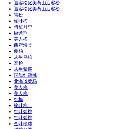
迎客松比美黄山迎客松
迎客松比美黄山迎客松
雪松
榆叶梅
树桩月季
巨紫荆
美人梅
西府海棠
侧柏
从生乌桕
蜀桧
从生紫薇
国旗红碧桃
北海道黄杨
美人梅
美人梅
红梅
榆叶梅，
红叶碧桃
红叶碧桃
金叶榆球