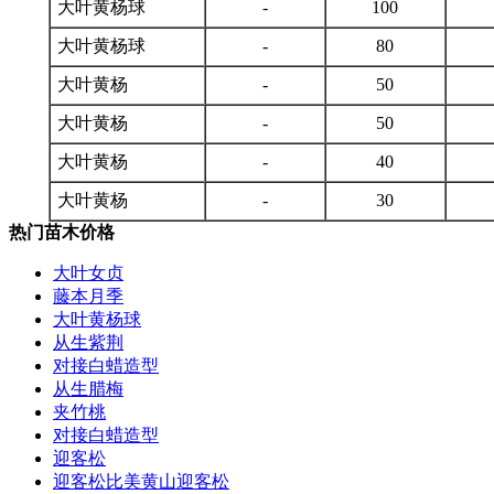
大叶黄杨球
-
100
大叶黄杨球
-
80
大叶黄杨
-
50
大叶黄杨
-
50
大叶黄杨
-
40
大叶黄杨
-
30
热门苗木价格
大叶女贞
藤本月季
大叶黄杨球
从生紫荆
对接白蜡造型
从生腊梅
夹竹桃
对接白蜡造型
迎客松
迎客松比美黄山迎客松