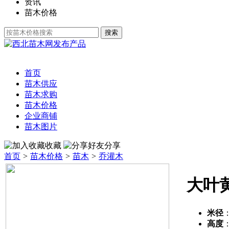
资讯
苗木价格
发布产品
首页
苗木供应
苗木求购
苗木价格
企业商铺
苗木图片
收藏
分享
首页
>
苗木价格
>
苗木
>
乔灌木
大叶
米径
高度