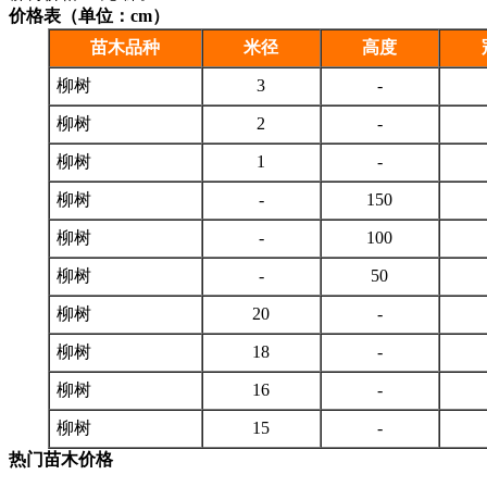
价格表（单位：cm）
苗木品种
米径
高度
柳树
3
-
柳树
2
-
柳树
1
-
柳树
-
150
柳树
-
100
柳树
-
50
柳树
20
-
柳树
18
-
柳树
16
-
柳树
15
-
热门苗木价格