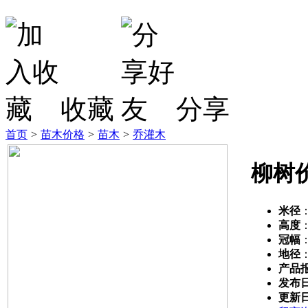
收藏
分享
首页
>
苗木价格
>
苗木
>
乔灌木
柳树
米径
高度
冠幅
地径
产品
发布
更新