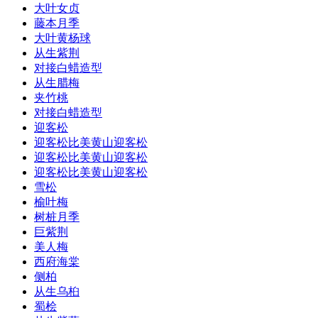
大叶女贞
藤本月季
大叶黄杨球
从生紫荆
对接白蜡造型
从生腊梅
夹竹桃
对接白蜡造型
迎客松
迎客松比美黄山迎客松
迎客松比美黄山迎客松
迎客松比美黄山迎客松
雪松
榆叶梅
树桩月季
巨紫荆
美人梅
西府海棠
侧柏
从生乌桕
蜀桧