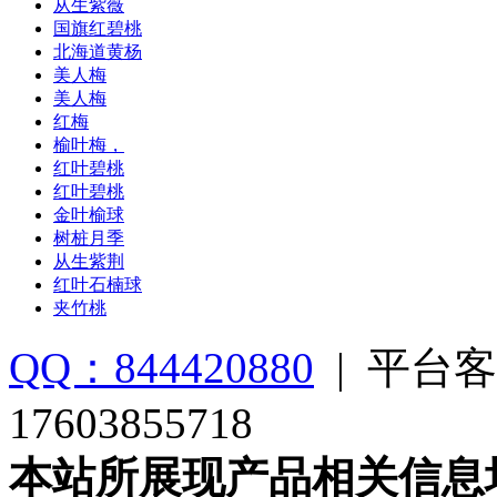
从生紫薇
国旗红碧桃
北海道黄杨
美人梅
美人梅
红梅
榆叶梅，
红叶碧桃
红叶碧桃
金叶榆球
树桩月季
从生紫荆
红叶石楠球
夹竹桃
QQ：844420880
|
平台客
17603855718
本站所展现产品相关信息