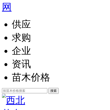
供应
求购
企业
资讯
苗木价格