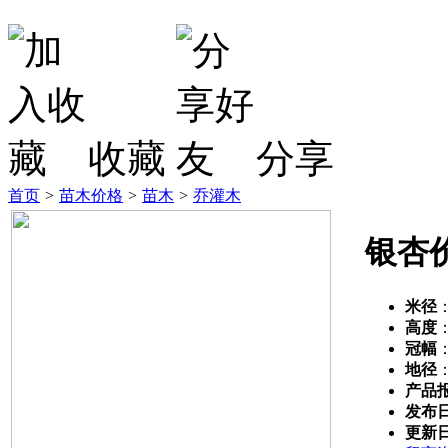
收藏
分享
首页
>
苗木价格
>
苗木
>
乔灌木
银杏
米径
高度
冠幅
地径
产品
发布
更新