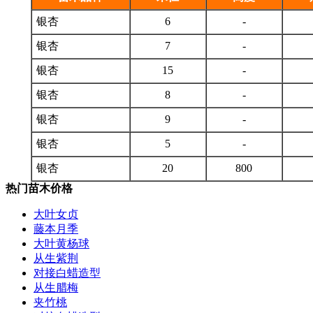
银杏
6
-
银杏
7
-
银杏
15
-
银杏
8
-
银杏
9
-
银杏
5
-
银杏
20
800
热门苗木价格
大叶女贞
藤本月季
大叶黄杨球
从生紫荆
对接白蜡造型
从生腊梅
夹竹桃