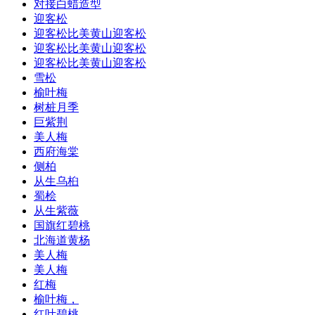
对接白蜡造型
迎客松
迎客松比美黄山迎客松
迎客松比美黄山迎客松
迎客松比美黄山迎客松
雪松
榆叶梅
树桩月季
巨紫荆
美人梅
西府海棠
侧柏
从生乌桕
蜀桧
从生紫薇
国旗红碧桃
北海道黄杨
美人梅
美人梅
红梅
榆叶梅，
红叶碧桃