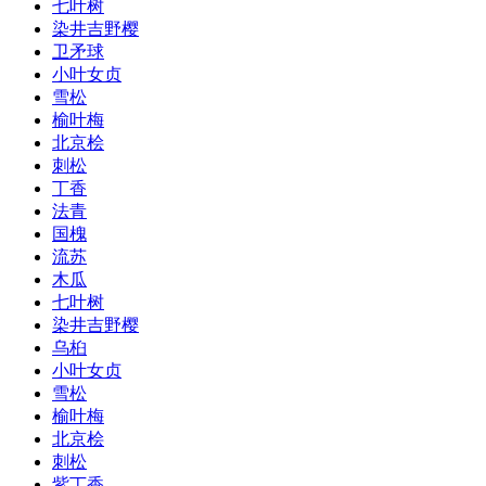
七叶树
染井吉野樱
卫矛球
小叶女贞
雪松
榆叶梅
北京桧
刺松
丁香
法青
国槐
流苏
木瓜
七叶树
染井吉野樱
乌桕
小叶女贞
雪松
榆叶梅
北京桧
刺松
紫丁香