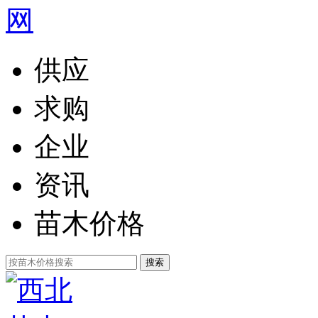
供应
求购
企业
资讯
苗木价格