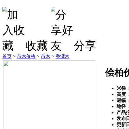
收藏
分享
首页
>
苗木价格
>
苗木
>
乔灌木
侩柏
米径
高度
冠幅
地径
产品
发布
更新