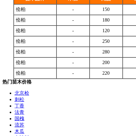
侩柏
-
150
侩柏
-
180
侩柏
-
120
侩柏
-
250
侩柏
-
280
侩柏
-
200
侩柏
-
220
热门苗木价格
北京桧
刺松
丁香
法青
国槐
流苏
木瓜