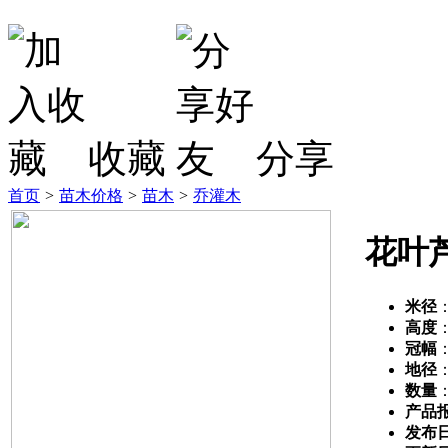
收藏
分享
首页
>
苗木价格
>
苗木
>
乔灌木
花叶
米径
高度
冠幅
地径
数量
产品
发布