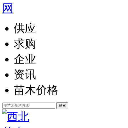
供应
求购
企业
资讯
苗木价格