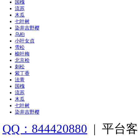
国槐
流苏
木瓜
七叶树
染井吉野樱
乌桕
小叶女贞
雪松
榆叶梅
北京桧
刺松
紫丁香
法青
国槐
流苏
木瓜
七叶树
染井吉野樱
QQ：844420880
|
平台客