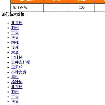
花叶芦苇
-
100
热门苗木价格
北京桧
刺松
丁香
法青
国槐
流苏
木瓜
七叶树
染井吉野樱
卫矛球
小叶女贞
雪松
榆叶梅
北京桧
刺松
丁香
法青