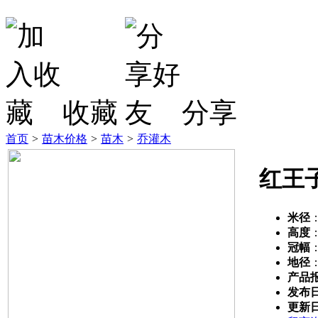
收藏
分享
首页
>
苗木价格
>
苗木
>
乔灌木
红王
米径
高度
冠幅
地径
产品
发布
更新