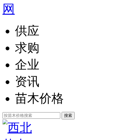
供应
求购
企业
资讯
苗木价格