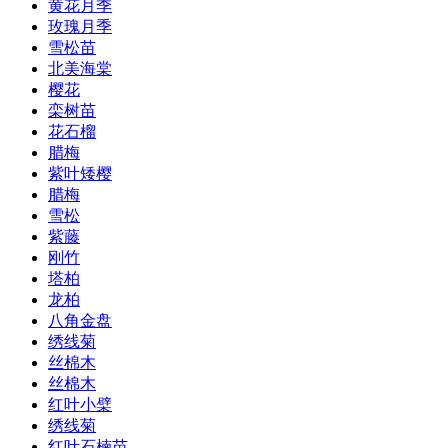
黄花月季
玫瑰月季
雪松苗
北美海棠
樱花
栾树苗
花石榴
腊梅
紫叶矮樱
腊梅
雪松
紫藤
刚竹
塔柏
龙柏
八角金盘
绣线菊
丝棉木
丝棉木
红叶小檗
绣线菊
红叶石楠苗