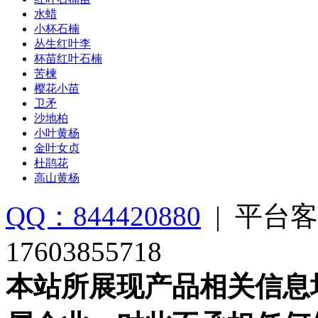
水蜡
小杯石楠
丛生红叶李
杯苗红叶石楠
苦楝
樱花小苗
卫矛
沙地柏
小叶黄杨
金叶女贞
杜鹃花
高山黄杨
QQ：844420880
|
平台客
17603855718
本站所展现产品相关信息