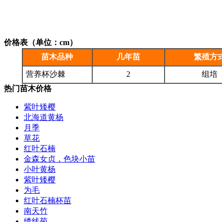
价格表（单位：cm）
苗木品种
几年苗
繁殖方
营养杯沙棘
2
组培
热门苗木价格
紫叶矮樱
北海道黄杨
月季
草花
红叶石楠
金森女贞，色块小苗
小叶黄杨
紫叶矮樱
为毛
红叶石楠杯苗
南天竹
绣线菊