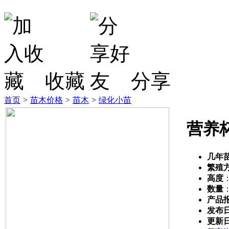
收藏
分享
首页
>
苗木价格
>
苗木
>
绿化小苗
营养
几年
繁殖
高度
数量
产品
发布
更新