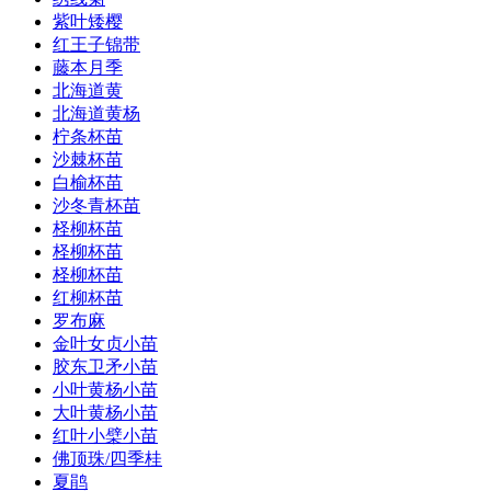
紫叶矮樱
红王子锦带
藤本月季
北海道黄
北海道黄杨
柠条杯苗
沙棘杯苗
白榆杯苗
沙冬青杯苗
柽柳杯苗
柽柳杯苗
柽柳杯苗
红柳杯苗
罗布麻
金叶女贞小苗
胶东卫矛小苗
小叶黄杨小苗
大叶黄杨小苗
红叶小檗小苗
佛顶珠/四季桂
夏鹃