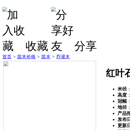
收藏
分享
首页
>
苗木价格
>
苗木
>
乔灌木
红叶
米径
高度
冠幅
地径
产品
发布
更新