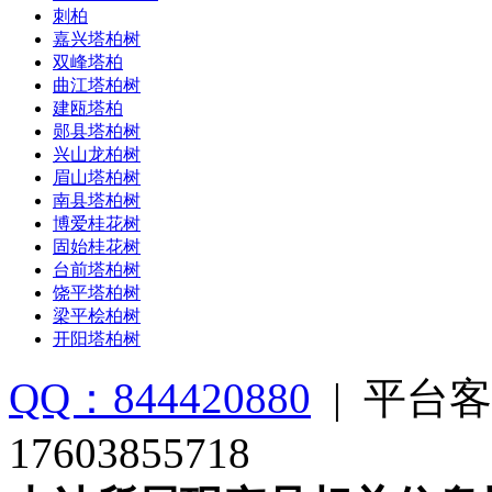
刺柏
嘉兴塔柏树
双峰塔柏
曲江塔柏树
建瓯塔柏
郧县塔柏树
兴山龙柏树
眉山塔柏树
南县塔柏树
博爱桂花树
固始桂花树
台前塔柏树
饶平塔柏树
梁平桧柏树
开阳塔柏树
QQ：844420880
|
平台客
17603855718