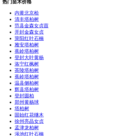
热门苗木价格
内黄北京桧
清丰塔柏树
范县金森女贞苗
开封金森女贞
荥阳红叶石楠
雅安塔柏树
蕉岭塔柏树
登封大叶黄杨
洛宁红枫树
茶陵塔柏树
蕉岭塔柏树
温县侧柏树
辉县塔柏树
登封圆柏
郑州黄杨球
塔柏树
固始红花继木
徐州亮晶女贞
孟津龙柏树
渑池红叶石楠