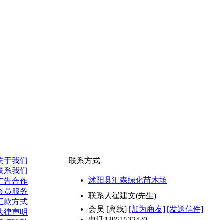
关于我们
联系方式
联系我们
沭阳县汇森绿化苗木场
广告合作
会员服务
联系人
崔建文(先生)
汇款方式
会员
[
离线
]
[加为商友]
[发送信件]
法律声明
电话
13951522420