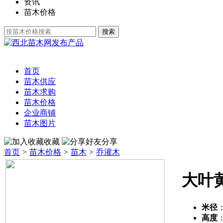
资讯
苗木价格
发布产品
首页
苗木供应
苗木求购
苗木价格
企业商铺
苗木图片
收藏
分享
首页
>
苗木价格
>
苗木
>
乔灌木
大叶
米径
高度