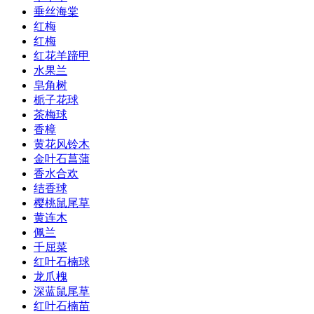
垂丝海棠
红梅
红梅
红花羊蹄甲
水果兰
皂角树
栀子花球
茶梅球
香樟
黄花风铃木
金叶石菖蒲
香水合欢
结香球
樱桃鼠尾草
黄连木
佩兰
千屈菜
红叶石楠球
龙爪槐
深蓝鼠尾草
红叶石楠苗