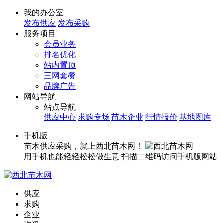
我的办公室
发布供应
发布采购
服务项目
会员业务
排名优化
站内置顶
三网套餐
品牌广告
网站导航
站点导航
供应中心
求购专场
苗木企业
行情报价
基地图库
手机版
苗木供应采购，就上西北苗木网！
用手机也能轻轻松松做生意
扫描二维码访问手机版网站
供应
求购
企业