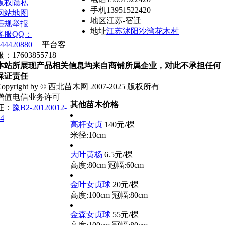
版权隐私
手机
13951522420
网站地图
地区
江苏-宿迁
违规举报
地址
江苏沭阳沙湾花木村
客服QQ：
44420880
|
平台客
服：17603855718
本站所展现产品相关信息均来自商铺所属企业，对此不承担任何
保证责任
Copyright by © 西北苗木网 2007-2025 版权所有
增值电信业务许可
其他苗木价格
证：
豫B2-20120012-
4
高杆女贞
140元/棵
米径:10cm
大叶黄杨
6.5元/棵
高度:80cm
冠幅:60cm
金叶女贞球
20元/棵
高度:100cm
冠幅:80cm
金森女贞球
55元/棵