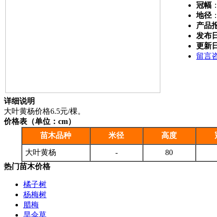
冠幅
地径
产品
发布
更新
留言
详细说明
大叶黄杨价格6.5元/棵。
价格表（单位：cm）
苗木品种
米径
高度
大叶黄杨
-
80
热门苗木价格
橘子树
杨梅树
腊梅
旱伞草