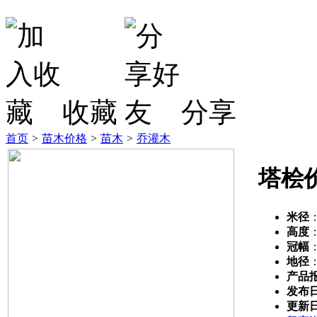
收藏
分享
首页
>
苗木价格
>
苗木
>
乔灌木
塔桧
米径
高度
冠幅
地径
产品
发布
更新