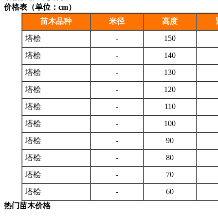
价格表（单位：cm）
苗木品种
米径
高度
塔桧
-
150
塔桧
-
140
塔桧
-
130
塔桧
-
120
塔桧
-
110
塔桧
-
100
塔桧
-
90
塔桧
-
80
塔桧
-
70
塔桧
-
60
热门苗木价格