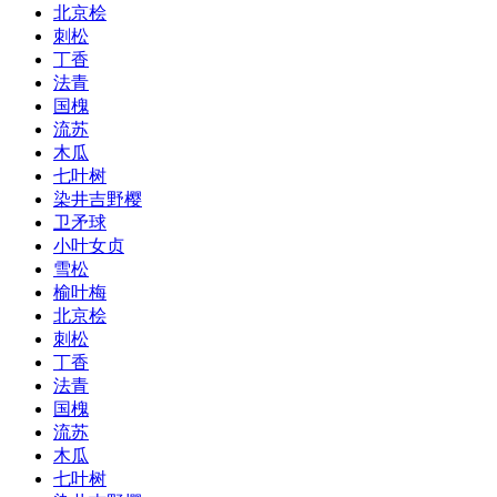
北京桧
刺松
丁香
法青
国槐
流苏
木瓜
七叶树
染井吉野樱
卫矛球
小叶女贞
雪松
榆叶梅
北京桧
刺松
丁香
法青
国槐
流苏
木瓜
七叶树