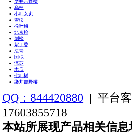
染井吉野樱
乌桕
小叶女贞
雪松
榆叶梅
北京桧
刺松
紫丁香
法青
国槐
流苏
木瓜
七叶树
染井吉野樱
QQ：844420880
|
平台客
17603855718
本站所展现产品相关信息