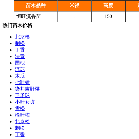
苗木品种
米径
高度
恒旺沉香苗
-
150
热门苗木价格
北京桧
刺松
丁香
法青
国槐
流苏
木瓜
七叶树
染井吉野樱
卫矛球
小叶女贞
雪松
榆叶梅
北京桧
刺松
丁香