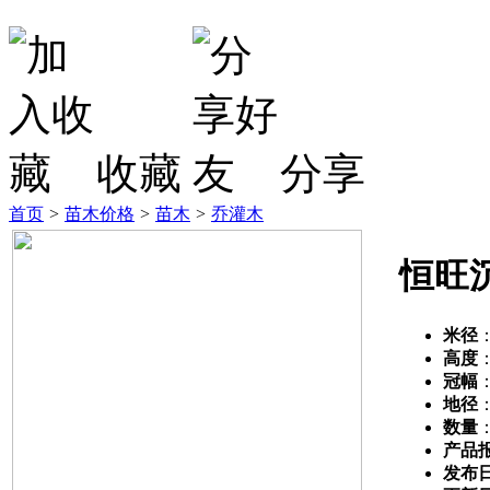
收藏
分享
首页
>
苗木价格
>
苗木
>
乔灌木
恒旺
米径
高度
冠幅
地径
数量
产品
发布