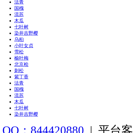
法青
国槐
流苏
木瓜
七叶树
染井吉野樱
乌桕
小叶女贞
雪松
榆叶梅
北京桧
刺松
紫丁香
法青
国槐
流苏
木瓜
七叶树
染井吉野樱
QQ：844420880
|
平台客