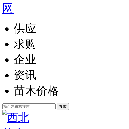
供应
求购
企业
资讯
苗木价格