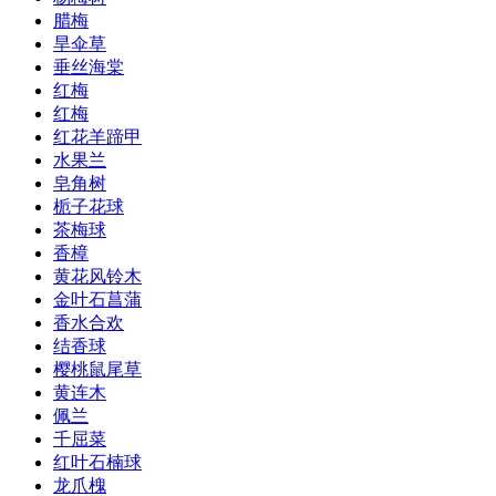
腊梅
旱伞草
垂丝海棠
红梅
红梅
红花羊蹄甲
水果兰
皂角树
栀子花球
茶梅球
香樟
黄花风铃木
金叶石菖蒲
香水合欢
结香球
樱桃鼠尾草
黄连木
佩兰
千屈菜
红叶石楠球
龙爪槐