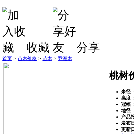
收藏
分享
首页
>
苗木价格
>
苗木
>
乔灌木
桃树
米径
高度
冠幅
地径
产品
发布
更新