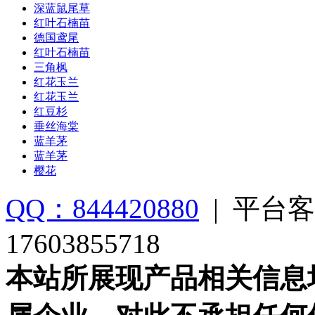
深蓝鼠尾草
红叶石楠苗
德国鸢尾
红叶石楠苗
三角枫
红花玉兰
红花玉兰
红豆杉
垂丝海棠
蓝羊茅
蓝羊茅
樱花
QQ：844420880
|
平台客
17603855718
本站所展现产品相关信息