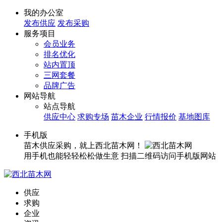
我的办公室
发布供应
发布采购
服务项目
会员业务
排名优化
站内置顶
三网套餐
品牌广告
网站导航
站点导航
供应中心
求购专场
苗木企业
行情报价
基地图库
手机版
苗木供应采购，就上西北苗木网！
用手机也能轻轻松松做生意
扫描二维码访问手机版网站
供应
求购
企业