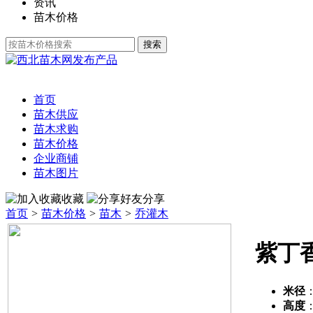
资讯
苗木价格
发布产品
首页
苗木供应
苗木求购
苗木价格
企业商铺
苗木图片
收藏
分享
首页
>
苗木价格
>
苗木
>
乔灌木
紫丁
米径
高度