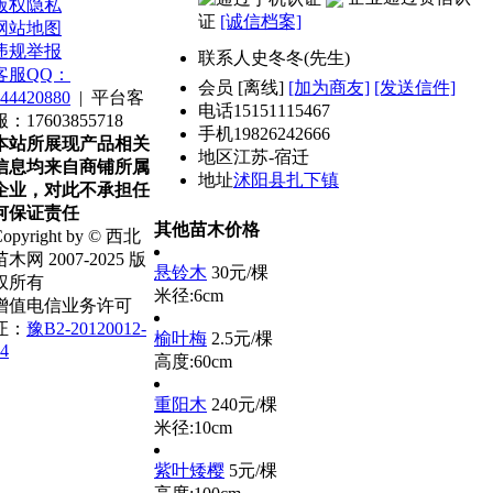
版权隐私
证
[诚信档案]
网站地图
违规举报
联系人
史冬冬(先生)
客服QQ：
会员
[
离线
]
[加为商友]
[发送信件]
44420880
|
平台客
电话
15151115467
服：17603855718
手机
19826242666
本站所展现产品相关
地区
江苏-宿迁
信息均来自商铺所属
地址
沭阳县扎下镇
企业，对此不承担任
何保证责任
其他苗木价格
opyright by © 西北
苗木网 2007-2025 版
悬铃木
30元/棵
权所有
米径:6cm
增值电信业务许可
证：
豫B2-20120012-
榆叶梅
2.5元/棵
4
高度:60cm
重阳木
240元/棵
米径:10cm
紫叶矮樱
5元/棵