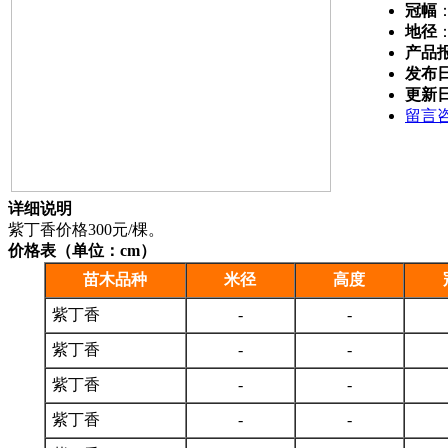
冠幅
地径
产品
发布
更新
留言
详细说明
紫丁香价格300元/棵。
价格表（单位：cm）
苗木品种
米径
高度
紫丁香
-
-
紫丁香
-
-
紫丁香
-
-
紫丁香
-
-