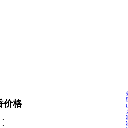
香价格
：
-
：
-