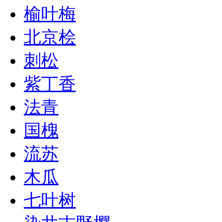
榆叶梅
北京桧
刺松
紫丁香
法青
国槐
流苏
木瓜
七叶树