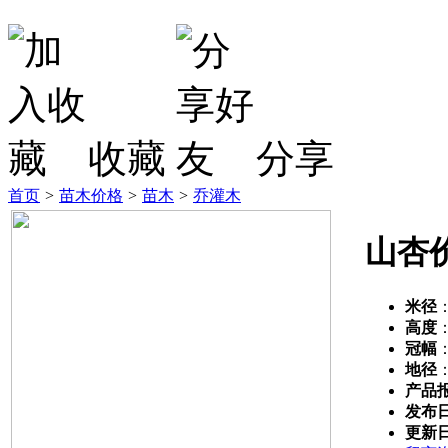
收藏
分享
首页
>
苗木价格
>
苗木
>
乔灌木
山杏
米径
高度
冠幅
地径
产品
发布
更新