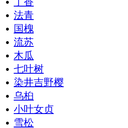
丁香
法青
国槐
流苏
木瓜
七叶树
染井吉野樱
乌桕
小叶女贞
雪松