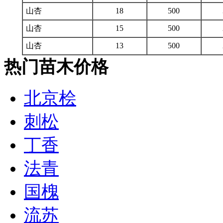
山杏
18
500
山杏
15
500
山杏
13
500
热门苗木价格
北京桧
刺松
丁香
法青
国槐
流苏