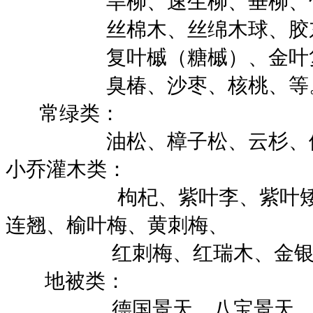
旱柳、速生柳、垂柳、竹柳
丝棉木、丝绵木球、胶东
复叶槭（糖槭）、金叶复叶
臭椿、沙枣、核桃、等
常绿类：
油松、樟子松、云杉、侧柏
小乔灌木类：
枸杞、紫叶李、紫叶矮樱、
连翘、榆叶梅、黄刺梅、
红刺梅、红瑞木、金
地被类：
德国景天、八宝景天、三七