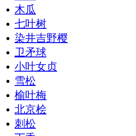
木瓜
七叶树
染井吉野樱
卫矛球
小叶女贞
雪松
榆叶梅
北京桧
刺松