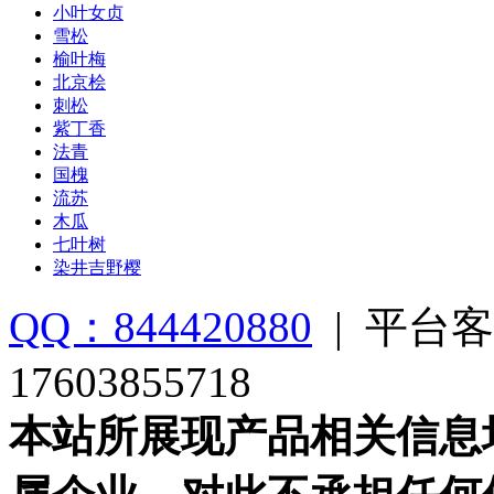
小叶女贞
雪松
榆叶梅
北京桧
刺松
紫丁香
法青
国槐
流苏
木瓜
七叶树
染井吉野樱
QQ：844420880
|
平台客
17603855718
本站所展现产品相关信息