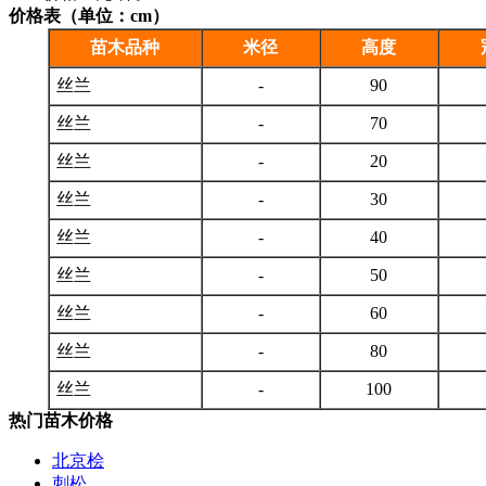
价格表（单位：cm）
苗木品种
米径
高度
丝兰
-
90
丝兰
-
70
丝兰
-
20
丝兰
-
30
丝兰
-
40
丝兰
-
50
丝兰
-
60
丝兰
-
80
丝兰
-
100
热门苗木价格
北京桧
刺松