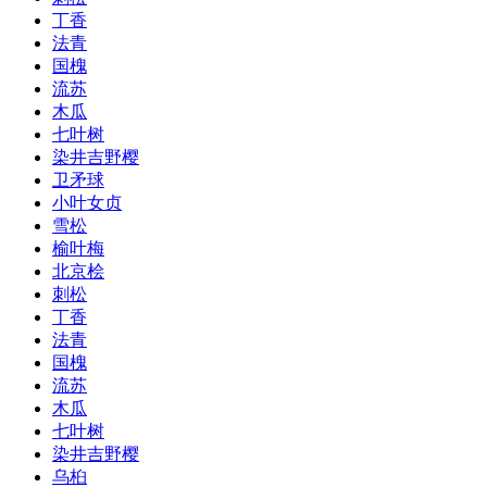
丁香
法青
国槐
流苏
木瓜
七叶树
染井吉野樱
卫矛球
小叶女贞
雪松
榆叶梅
北京桧
刺松
丁香
法青
国槐
流苏
木瓜
七叶树
染井吉野樱
乌桕