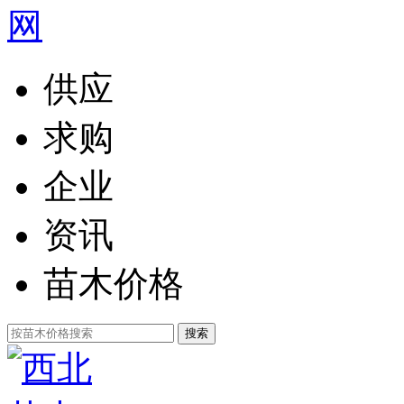
供应
求购
企业
资讯
苗木价格