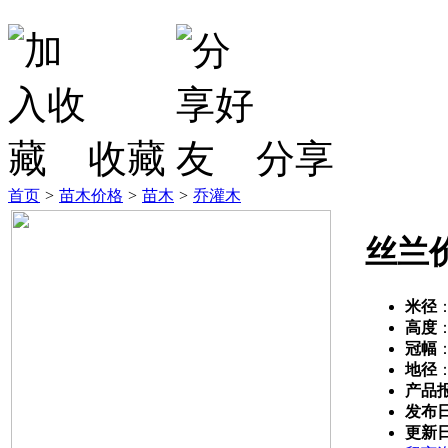
收藏
分享
首页
>
苗木价格
>
苗木
>
乔灌木
丝兰
米径
高度
冠幅
地径
产品
发布
更新