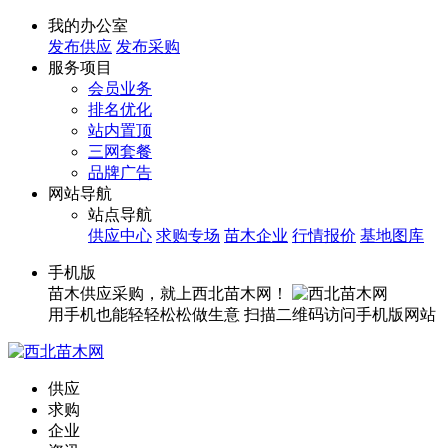
我的办公室
发布供应
发布采购
服务项目
会员业务
排名优化
站内置顶
三网套餐
品牌广告
网站导航
站点导航
供应中心
求购专场
苗木企业
行情报价
基地图库
手机版
苗木供应采购，就上西北苗木网！
用手机也能轻轻松松做生意
扫描二维码访问手机版网站
供应
求购
企业