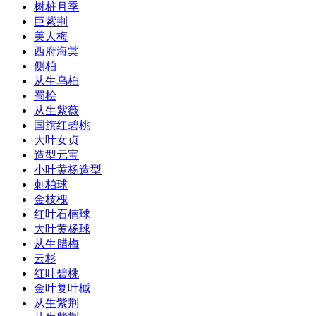
树桩月季
巨紫荆
美人梅
西府海棠
侧柏
从生乌桕
蜀桧
从生紫薇
国旗红碧桃
大叶女贞
造型元宝
小叶黄杨造型
刺柏球
金枝槐
红叶石楠球
大叶黄杨球
从生腊梅
云杉
红叶碧桃
金叶复叶槭
从生紫荆