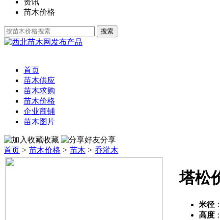
资讯
苗木价格
发布产品
首页
苗木供应
苗木求购
苗木价格
企业商铺
苗木图片
收藏
分享
首页
>
苗木价格
>
苗木
>
乔灌木
塔松
米径
高度