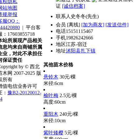
版权隐私
证
[诚信档案]
网站地图
违规举报
联系人
史冬冬(先生)
客服QQ：
会员
[
离线
]
[加为商友]
[发送信件]
44420880
|
平台客
电话
15151115467
服：17603855718
手机
19826242666
本站所展现产品相关
地区
江苏-宿迁
信息均来自商铺所属
地址
沭阳县扎下镇
企业，对此不承担任
何保证责任
其他苗木价格
opyright by © 西北
苗木网 2007-2025 版
悬铃木
30元/棵
权所有
米径:6cm
增值电信业务许可
证：
豫B2-20120012-
榆叶梅
2.5元/棵
4
高度:60cm
重阳木
240元/棵
米径:10cm
紫叶矮樱
5元/棵