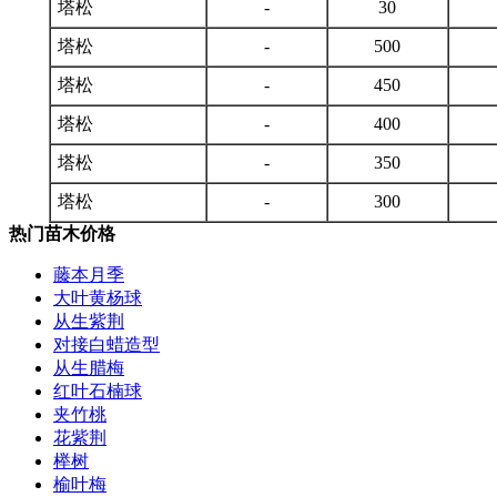
塔松
-
30
塔松
-
500
塔松
-
450
塔松
-
400
塔松
-
350
塔松
-
300
热门苗木价格
藤本月季
大叶黄杨球
从生紫荆
对接白蜡造型
从生腊梅
红叶石楠球
夹竹桃
花紫荆
榉树
榆叶梅