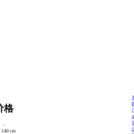
价格
：
-
：
140 cm