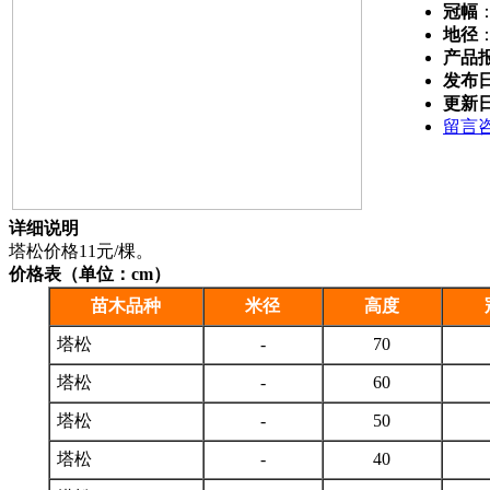
冠幅
地径
产品
发布
更新
留言
详细说明
塔松价格11元/棵。
价格表（单位：cm）
苗木品种
米径
高度
塔松
-
70
塔松
-
60
塔松
-
50
塔松
-
40