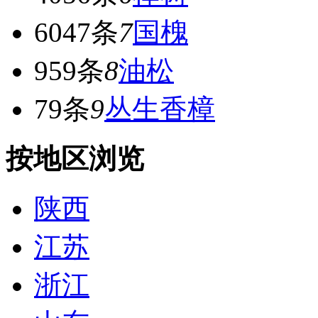
6047条
7
国槐
959条
8
油松
79条
9
丛生香樟
按地区浏览
陕西
江苏
浙江