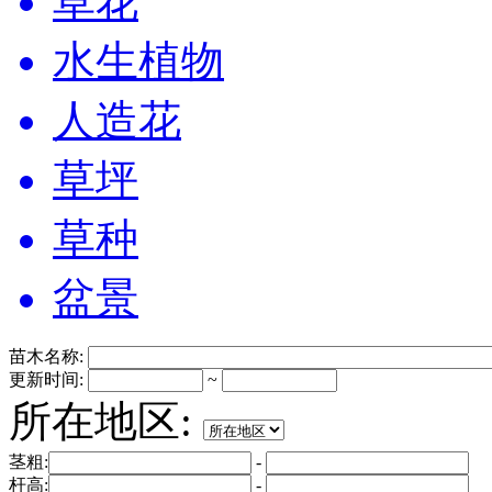
草花
水生植物
人造花
草坪
草种
盆景
苗木名称:
更新时间:
~
所在地区:
茎粗:
-
杆高:
-