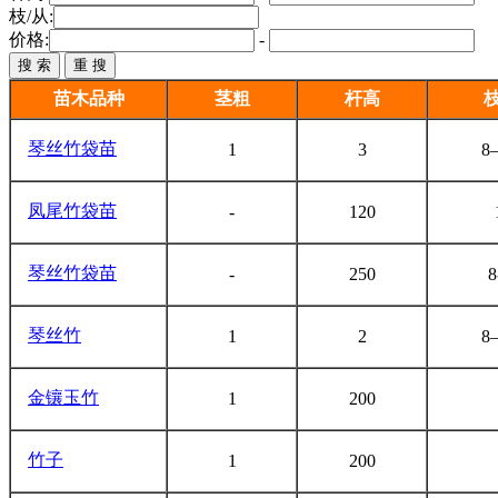
枝/从:
价格:
-
苗木品种
茎粗
杆高
枝
琴丝竹袋苗
1
3
8
凤尾竹袋苗
-
120
琴丝竹袋苗
-
250
8
琴丝竹
1
2
8
金镶玉竹
1
200
竹子
1
200