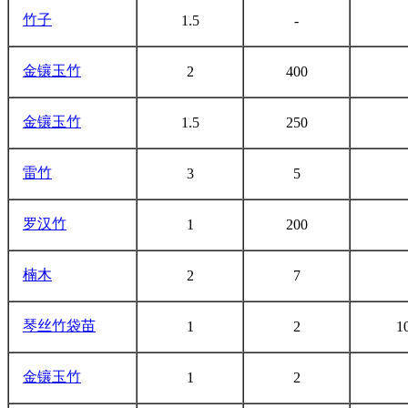
竹子
1.5
-
金镶玉竹
2
400
金镶玉竹
1.5
250
雷竹
3
5
罗汉竹
1
200
楠木
2
7
琴丝竹袋苗
1
2
1
金镶玉竹
1
2