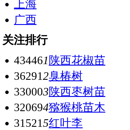
上海
广西
关注排行
43446
1
陕西花椒苗
36291
2
臭椿树
33000
3
陕西枣树苗
32069
4
猕猴桃苗木
31521
5
红叶李