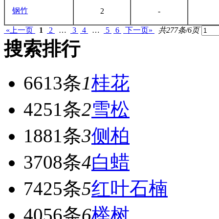
钢竹
2
-
«上一页
1
2
…
3
4
…
5
6
下一页»
共277条/6页
搜索排行
6613条
1
桂花
4251条
2
雪松
1881条
3
侧柏
3708条
4
白蜡
7425条
5
红叶石楠
4056条
6
榉树