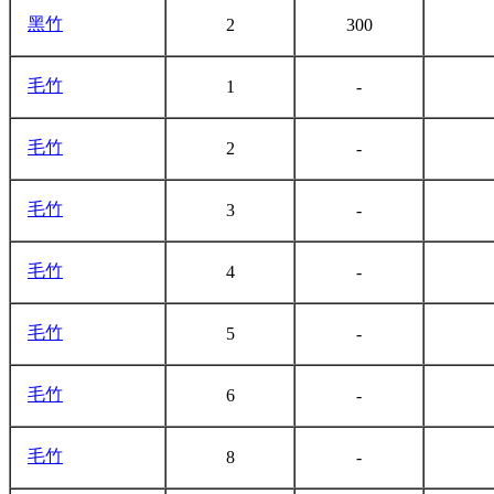
黑竹
2
300
毛竹
1
-
毛竹
2
-
毛竹
3
-
毛竹
4
-
毛竹
5
-
毛竹
6
-
毛竹
8
-