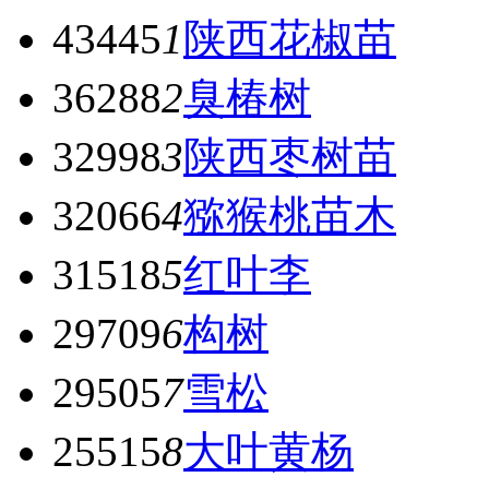
43445
1
陕西花椒苗
36288
2
臭椿树
32998
3
陕西枣树苗
32066
4
猕猴桃苗木
31518
5
红叶李
29709
6
构树
29505
7
雪松
25515
8
大叶黄杨