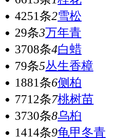
4251条
2
雪松
29条
3
万年青
3708条
4
白蜡
79条
5
丛生香樟
1881条
6
侧柏
7712条
7
桃树苗
3730条
8
乌桕
1414条
9
龟甲冬青