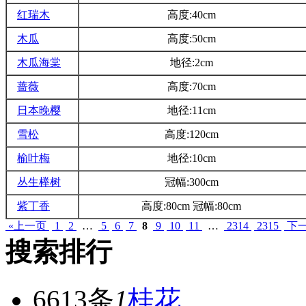
红瑞木
高度:40cm
木瓜
高度:50cm
木瓜海棠
地径:2cm
蔷薇
高度:70cm
日本晚樱
地径:11cm
雪松
高度:120cm
榆叶梅
地径:10cm
丛生榉树
冠幅:300cm
紫丁香
高度:80cm 冠幅:80cm
«上一页
1
2
…
5
6
7
8
9
10
11
…
2314
2315
下一
搜索排行
6613条
1
桂花