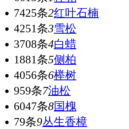
7425条
2
红叶石楠
4251条
3
雪松
3708条
4
白蜡
1881条
5
侧柏
4056条
6
榉树
959条
7
油松
6047条
8
国槐
79条
9
丛生香樟