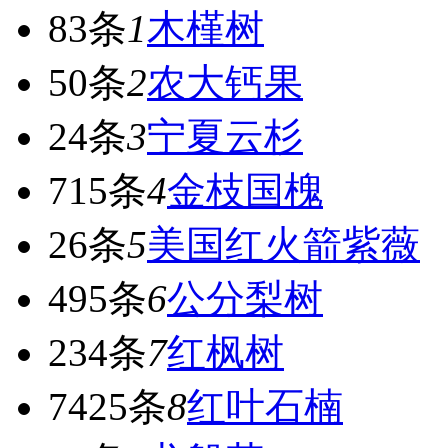
83条
1
木槿树
50条
2
农大钙果
24条
3
宁夏云杉
715条
4
金枝国槐
26条
5
美国红火箭紫薇
495条
6
公分梨树
234条
7
红枫树
7425条
8
红叶石楠