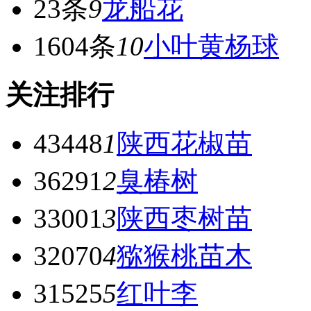
23条
9
龙船花
1604条
10
小叶黄杨球
关注排行
43448
1
陕西花椒苗
36291
2
臭椿树
33001
3
陕西枣树苗
32070
4
猕猴桃苗木
31525
5
红叶李