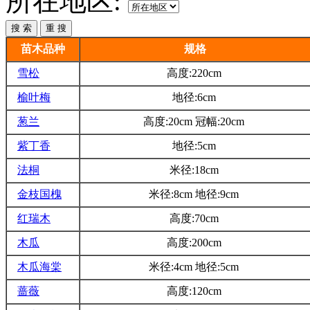
所在地区:
苗木品种
规格
雪松
高度:220cm
榆叶梅
地径:6cm
葱兰
高度:20cm 冠幅:20cm
紫丁香
地径:5cm
法桐
米径:18cm
金枝国槐
米径:8cm 地径:9cm
红瑞木
高度:70cm
木瓜
高度:200cm
木瓜海棠
米径:4cm 地径:5cm
蔷薇
高度:120cm