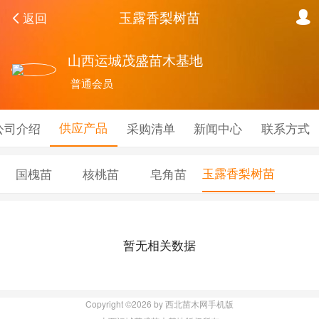
玉露香梨树苗
返回
山西运城茂盛苗木基地
普通会员
供应产品
公司介绍
采购清单
新闻中心
联系方式
玉露香梨树苗
国槐苗
核桃苗
皂角苗
暂无相关数据
Copyright ©2026 by 西北苗木网手机版