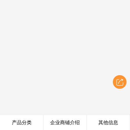
产品分类
企业商铺介绍
其他信息