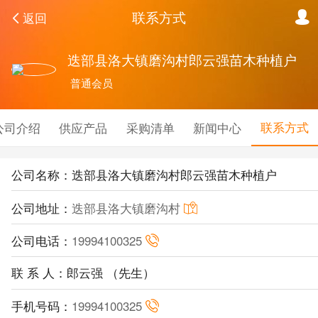
联系方式
返回
迭部县洛大镇磨沟村郎云强苗木种植户
普通会员
联系方式
公司介绍
供应产品
采购清单
新闻中心
公司名称：迭部县洛大镇磨沟村郎云强苗木种植户
公司地址：
迭部县洛大镇磨沟村
公司电话：
19994100325
联 系 人：郎云强 （先生）
手机号码：
19994100325