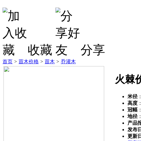
收藏
分享
首页
>
苗木价格
>
苗木
>
乔灌木
火棘
米径
高度
冠幅
地径
产品
发布
更新