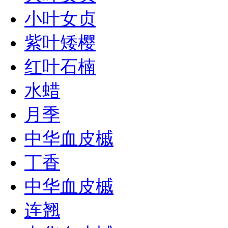
小叶女贞
紫叶矮樱
红叶石楠
水蜡
月季
中华血皮槭
丁香
中华血皮槭
连翘