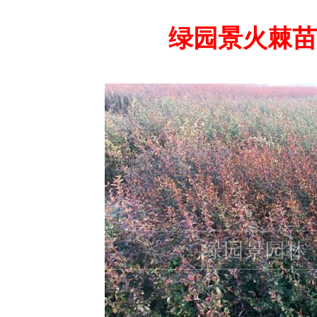
绿园景火棘苗