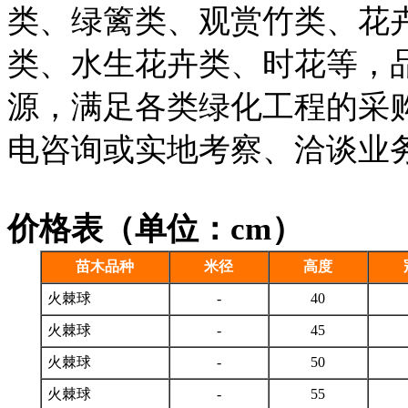
类、绿篱类、观赏竹类、花
类、水生花卉类、时花等，
源，满足各类绿化工程的采
电咨询或实地考察、洽谈业
价格表（单位：cm）
苗木品种
米径
高度
火棘球
-
40
火棘球
-
45
火棘球
-
50
火棘球
-
55