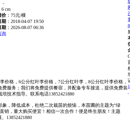
：
-
：
6 cm
报价
：
75元/棵
日期
：2018-04-07 19:50
8
日期
：2026-08-07 06:36
咨询
C
李价格，6公分红叶李价格，7公分红叶李，8公分红叶李价格，
1
，免费服务；我们将免费提供餐宿，并配备专车接送，提供免费装
术指导。联系电话13852421880
形象，降低成本，杜绝二次栽苗的烦恼，本苗圃的主题为“绿
户直销，量大购买便宜！相信一次合作！便是终生朋友！主题
852421880