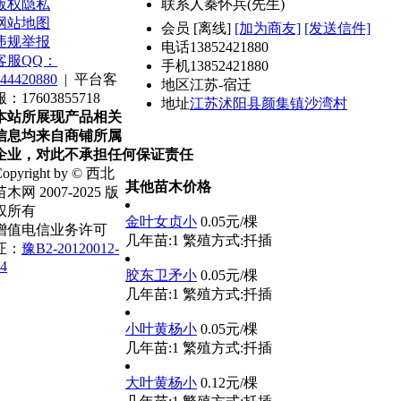
版权隐私
联系人
秦怀兵(先生)
网站地图
会员
[
离线
]
[加为商友]
[发送信件]
违规举报
电话
13852421880
客服QQ：
手机
13852421880
44420880
|
平台客
地区
江苏-宿迁
服：17603855718
地址
江苏沭阳县颜集镇沙湾村
本站所展现产品相关
信息均来自商铺所属
企业，对此不承担任何保证责任
opyright by © 西北
其他苗木价格
苗木网 2007-2025 版
权所有
金叶女贞小
0.05元/棵
增值电信业务许可
几年苗:1
繁殖方式:扦插
证：
豫B2-20120012-
4
胶东卫矛小
0.05元/棵
几年苗:1
繁殖方式:扦插
小叶黄杨小
0.05元/棵
几年苗:1
繁殖方式:扦插
大叶黄杨小
0.12元/棵