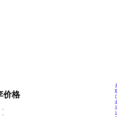
李价格
：
-
：
-