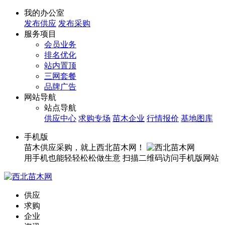
我的办公室
发布供应
发布采购
服务项目
会员业务
排名优化
站内置顶
三网套餐
品牌广告
网站导航
站点导航
供应中心
求购专场
苗木企业
行情报价
基地图库
手机版
苗木供应采购，就上西北苗木网！
用手机也能轻轻松松做生意
扫描二维码访问手机版网站
供应
求购
企业