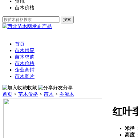
资讯
苗木价格
发布产品
首页
苗木供应
苗木求购
苗木价格
企业商铺
苗木图片
收藏
分享
首页
>
苗木价格
>
苗木
>
乔灌木
红叶
米径
高度