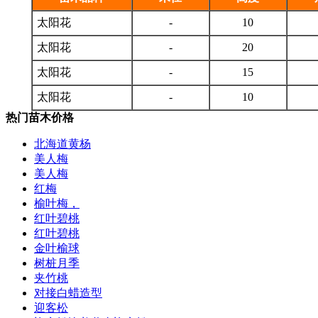
太阳花
-
10
太阳花
-
20
太阳花
-
15
太阳花
-
10
热门苗木价格
北海道黄杨
美人梅
美人梅
红梅
榆叶梅，
红叶碧桃
红叶碧桃
金叶榆球
树桩月季
夹竹桃
对接白蜡造型
迎客松