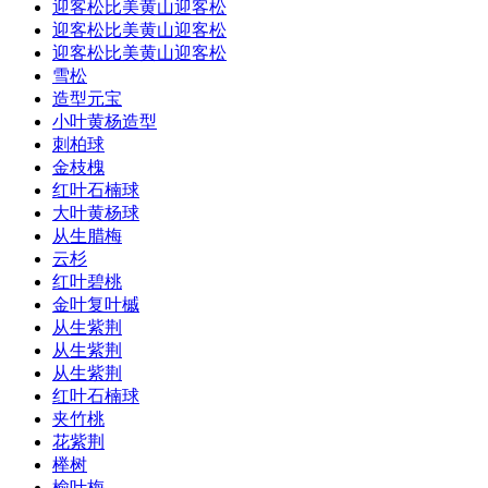
迎客松比美黄山迎客松
迎客松比美黄山迎客松
迎客松比美黄山迎客松
雪松
造型元宝
小叶黄杨造型
刺柏球
金枝槐
红叶石楠球
大叶黄杨球
从生腊梅
云杉
红叶碧桃
金叶复叶槭
从生紫荆
从生紫荆
从生紫荆
红叶石楠球
夹竹桃
花紫荆
榉树
榆叶梅