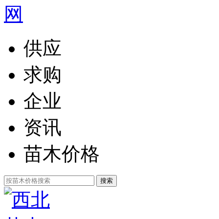
供应
求购
企业
资讯
苗木价格