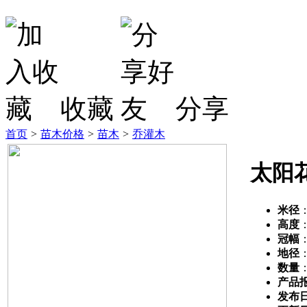
收藏
分享
首页
>
苗木价格
>
苗木
>
乔灌木
太阳
米径
高度
冠幅
地径
数量
产品
发布