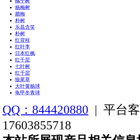
橘子树
杨梅树
腊梅
朴树
乐昌含笑
朴树
红背桂
红叶李
日本红枫
红千层
七叶树
红千层
狼尾草
大叶黄杨球
龟甲冬青球
QQ：844420880
|
平台客
17603855718