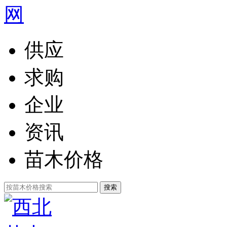
供应
求购
企业
资讯
苗木价格