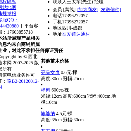
版权隐私
联系人
王太军(先生) 经理
网站地图
会员
[
离线
]
[加为商友]
[发送信件]
违规举报
电话
17396272057
客服QQ：
手机
17396272057
44420880
|
平台客
地区
四川-成都
服：17603855718
地址
友爱镇达通村
本站所展现产品相关
信息均来自商铺所属
企业，对此不承担任何保证责任
opyright by © 西北
其他苗木价格
苗木网 2007-2025 版
权所有
亮晶女贞
0.6元/棵
增值电信业务许可
高度:30cm
冠幅:25cm
证：
豫B2-20120012-
4
榉树
600元/棵
米径:12cm
高度:600cm
冠幅:400cm
地
径:10cm
婆婆纳
4.5元/棵
高度:35cm
冠幅:30cm