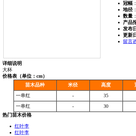
冠幅
地径
数量
产品
发布
更新
留言
详细说明
大杯
价格表（单位：cm）
苗木品种
米径
高度
一串红
-
35
一串红
-
30
热门苗木价格
红叶李
红叶李