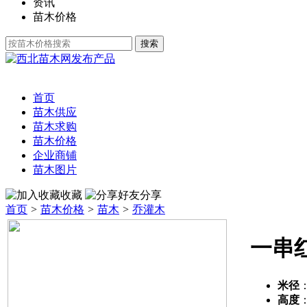
资讯
苗木价格
发布产品
首页
苗木供应
苗木求购
苗木价格
企业商铺
苗木图片
收藏
分享
首页
>
苗木价格
>
苗木
>
乔灌木
一串
米径
高度