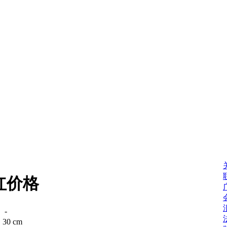
红价格
：
-
：
30 cm