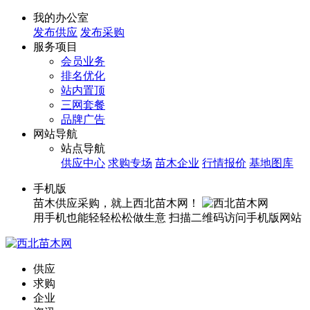
我的办公室
发布供应
发布采购
服务项目
会员业务
排名优化
站内置顶
三网套餐
品牌广告
网站导航
站点导航
供应中心
求购专场
苗木企业
行情报价
基地图库
手机版
苗木供应采购，就上西北苗木网！
用手机也能轻轻松松做生意
扫描二维码访问手机版网站
供应
求购
企业