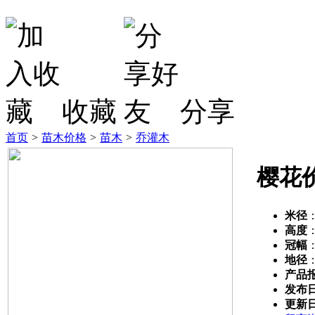
收藏
分享
首页
>
苗木价格
>
苗木
>
乔灌木
樱花
米径
高度
冠幅
地径
产品
发布
更新