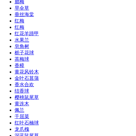
腊梅
旱伞草
垂丝海棠
红梅
红梅
红花羊蹄甲
水果兰
皂角树
栀子花球
茶梅球
香樟
黄花风铃木
金叶石菖蒲
香水合欢
结香球
樱桃鼠尾草
黄连木
佩兰
千屈菜
红叶石楠球
龙爪槐
深蓝鼠尾草