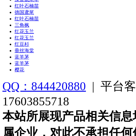
红叶石楠苗
德国鸢尾
红叶石楠苗
三角枫
红花玉兰
红花玉兰
红豆杉
垂丝海棠
蓝羊茅
蓝羊茅
樱花
QQ：844420880
|
平台客
17603855718
本站所展现产品相关信息
属企业，对此不承担任何