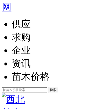
供应
求购
企业
资讯
苗木价格