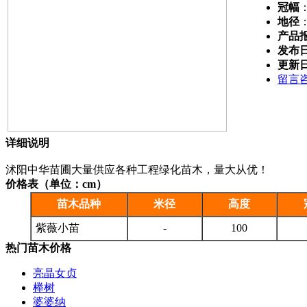
冠幅
地径
产品
发布
更新
留言
详细说明
沭阳中华苗圃大量供应各种工程绿化苗木，量大从优！
价格表（单位：cm）
苗木品种
米径
高度
紫薇小苗
-
100
热门苗木价格
亮晶女贞
榉树
婆婆纳