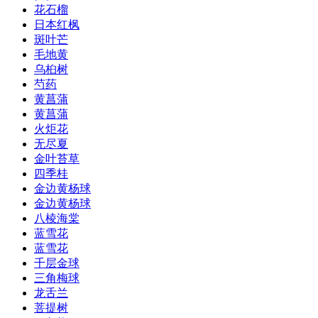
花石榴
日本红枫
斑叶芒
毛地黄
乌桕树
芍药
黄菖蒲
黄菖蒲
火炬花
无尽夏
金叶苔草
四季桂
金边黄杨球
金边黄杨球
八棱海棠
蓝雪花
蓝雪花
千层金球
三角梅球
龙舌兰
菩提树