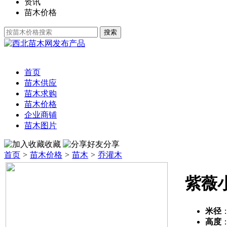
资讯
苗木价格
发布产品
首页
苗木供应
苗木求购
苗木价格
企业商铺
苗木图片
收藏
分享
首页
>
苗木价格
>
苗木
>
乔灌木
紫薇
米径
高度