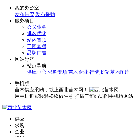
我的办公室
发布供应
发布采购
服务项目
会员业务
排名优化
站内置顶
三网套餐
品牌广告
网站导航
站点导航
供应中心
求购专场
苗木企业
行情报价
基地图库
手机版
苗木供应采购，就上西北苗木网！
用手机也能轻轻松松做生意
扫描二维码访问手机版网站
供应
求购
企业