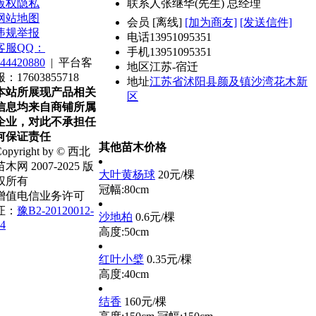
版权隐私
联系人
张继华(先生) 总经理
网站地图
会员
[
离线
]
[加为商友]
[发送信件]
违规举报
电话
13951095351
客服QQ：
手机
13951095351
44420880
|
平台客
地区
江苏-宿迁
服：17603855718
地址
江苏省沭阳县颜及镇沙湾花木新
本站所展现产品相关
区
信息均来自商铺所属
企业，对此不承担任
何保证责任
其他苗木价格
opyright by © 西北
苗木网 2007-2025 版
大叶黄杨球
20元/棵
权所有
冠幅:80cm
增值电信业务许可
证：
豫B2-20120012-
沙地柏
0.6元/棵
4
高度:50cm
红叶小檗
0.35元/棵
高度:40cm
结香
160元/棵